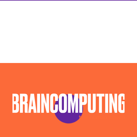
Agenzia Web Marketing Udine
Campagne Adv Social Udine
Campagne Advertising Udine
Campagne Display Advertising Udine
Consulenza Seo Udine
Consulenza Social Media Udine
Consulenza Web Marketing Udine
Esperti Social Media Udine
Esperti Web Marketing Udine
Gestione Campagne Google Ads Udine
Gestione Social Media Udine
Realizzazione Siti Web Udine
Realizzazione Siti Wordpress Udine
Social Media Advertising Udine
Sviluppo Ecommerce Udine
Web Agency Udine