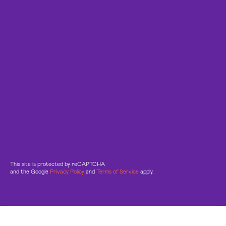
This site is protected by reCAPTCHA
and the Google
Privacy Policy
and
Terms of Service
apply.