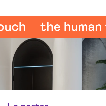
h
the human tou