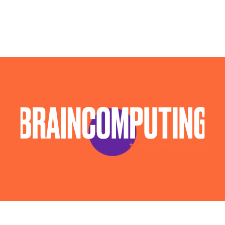
Campagne Native Advertising Perugia
Consulenza Seo Perugia
Consulenza Social Media Perugia
Esperti Social Media Perugia
Esperti Web Marketing Perugia
Gestione Campagne Google Ads Perugia
Gestione Social Media Perugia
Realizzazione Siti Web Perugia
Realizzazione Siti Wordpress Perugia
Social Media Advertising Perugia
Sviluppo Ecommerce Perugia
Web Agency Perugia