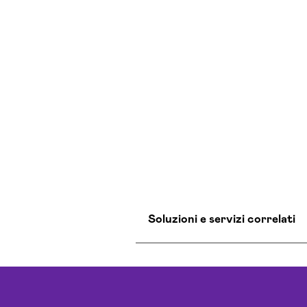
Soluzioni e servizi correlati
Agenzia Creativa Pesaro-
Agenzia Di Comunicazione