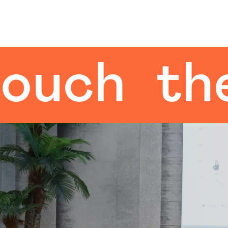
ch
the h