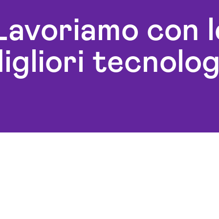
Campagne Display Advertising
Realiz
omation
Pesaro-urbino
urbino
Lavoriamo con l
Campagne Native Advertising
Realiz
esaro-
Pesaro-urbino
Pesaro-
igliori tecnolog
Consulenza Seo Pesaro-urbino
Social
eo
Consulenza Social Media Pesaro-
urbino
urbino
Svilu
keting
Consulenza Web Marketing
urbino
Pesaro-urbino
Web A
esaro-
Esperti Social Media Pesaro-
urbino
aro-
Gestione Campagne Google Ads
Pesaro-urbino