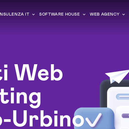
NSULENZA IT
SOFTWARE HOUSE
WEB AGENCY
ti Web
ting
o-Urbino