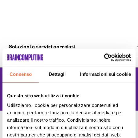
Soluzioni e servizi correlati
Agenzia Creativa Pesaro-urbino
Consenso
Dettagli
Informazioni sui cookie
Agenzia Di Comunicazione Pesaro-urbino
Lavoriamo con le
Agenzia Di Marketing Automation Pesaro-urbino
Migliori tecnologie
Agenzia Google Partner Pesaro-urbino
Questo sito web utilizza i cookie
Agenzia Posizionamento Seo Pesaro-urbino
Utilizziamo i cookie per personalizzare contenuti ed
Agenzia Social Media Marketing Pesaro-urbino
annunci, per fornire funzionalità dei social media e per
Agenzia Web Marketing Pesaro-urbino
analizzare il nostro traffico. Condividiamo inoltre
Campagne Adv Social Pesaro-urbino
informazioni sul modo in cui utilizza il nostro sito con i
Campagne Advertising Pesaro-urbino
nostri partner che si occupano di analisi dei dati web,