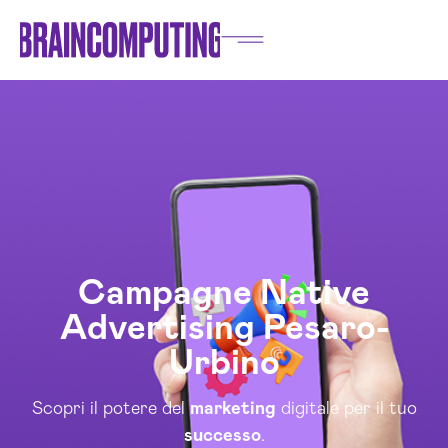
Campagne Native
Advertising Pesaro-
Urbino
Scopri il potere del
marketing
digitale per il tuo
successo
.