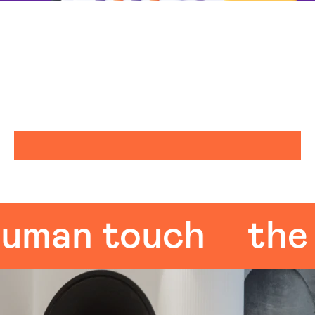
man touch
the h