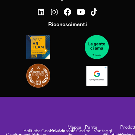
Riconoscimenti
Mappa
Parità
Prodott
Politiche
Cookie
Privacy
Marchio
Codice
Vantaggi
Credits
Support
Privacy
del
di
Whistleblowing
Risorse
Softwa