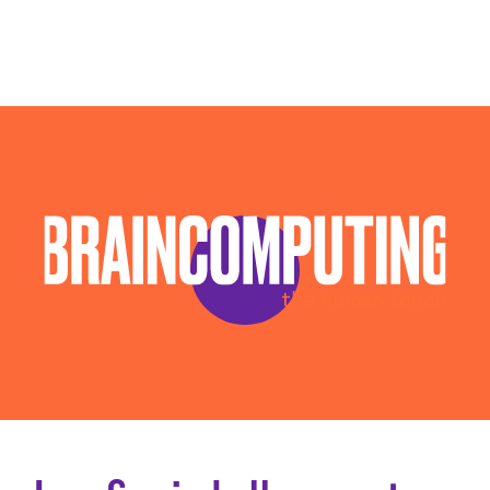
Consulenza Seo Livorno
Consulenza Social Media Livorno
Consulenza Web Marketing Livorno
Esperti Social Media Livorno
Gestione Campagne Google Ads Livorno
Gestione Social Media Livorno
Realizzazione Siti Web Livorno
Realizzazione Siti Wordpress Livorno
Social Media Advertising Livorno
Sviluppo Ecommerce Livorno
Web Agency Livorno