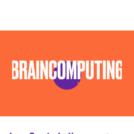
Campagne Display Advertising Perugia
Campagne Native Advertising Perugia
Consulenza Seo Perugia
Consulenza Social Media Perugia
Consulenza Web Marketing Perugia
Esperti Social Media Perugia
Esperti Web Marketing Perugia
Gestione Campagne Google Ads Perugia
Realizzazione Siti Web Perugia
Realizzazione Siti Wordpress Perugia
Social Media Advertising Perugia
Sviluppo Ecommerce Perugia
Web Agency Perugia