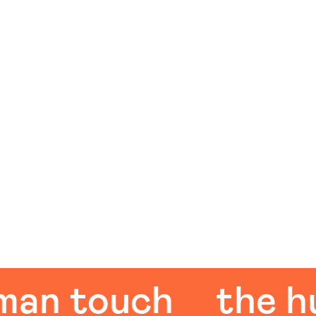
 touch
the huma