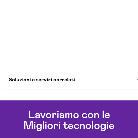
Soluzioni e servizi correlati
Agenzia Creativa Isernia
Agenzia Di Comunicazione Isernia
Lavoriamo con le
Agenzia Di Marketing Automation Isernia
Migliori tecnologie
Agenzia Google Partner Isernia
Agenzia Posizionamento Seo Isernia