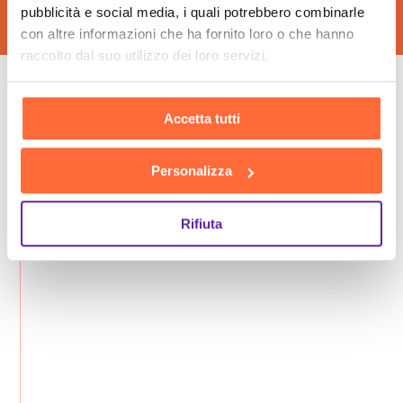
pubblicità e social media, i quali potrebbero combinarle
con altre informazioni che ha fornito loro o che hanno
raccolto dal suo utilizzo dei loro servizi.
Le fasi della nostra
Accetta tutti
consulenza insieme
Personalizza
Rifiuta