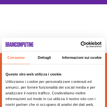
Agenzia Social Media Marketing Isernia
Agenzia Web Marketing Isernia
Campagne Adv Social Isernia
Campagne Advertising Isernia
Campagne Display Advertising Isernia
Campagne Native Advertising Isernia
Consulenza Seo Isernia
Consulenza Social Media Isernia
Consulenza Web Marketing Isernia
Consenso
Dettagli
Informazioni sui cookie
Esperti Social Media Isernia
Esperti Web Marketing Isernia
Questo sito web utilizza i cookie
Gestione Campagne Google Ads Isernia
Realizzazione Siti Web Isernia
Utilizziamo i cookie per personalizzare contenuti ed
Realizzazione Siti Wordpress Isernia
annunci, per fornire funzionalità dei social media e per
analizzare il nostro traffico. Condividiamo inoltre
Social Media Advertising Isernia
informazioni sul modo in cui utilizza il nostro sito con i
Sviluppo Ecommerce Isernia
nostri partner che si occupano di analisi dei dati web,
Web Agency Isernia