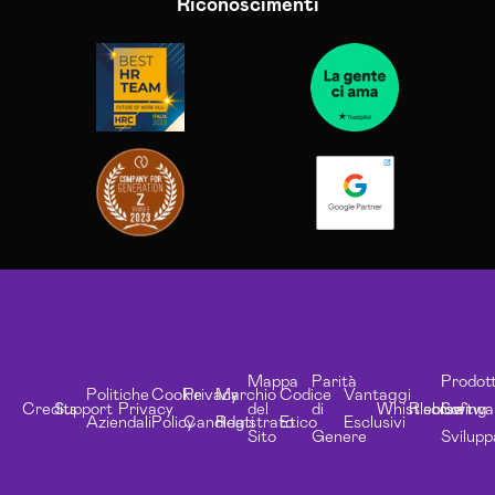
Riconoscimenti
Mappa
Parità
Prodott
Politiche
Cookie
Privacy
Marchio
Codice
Vantaggi
Credits
Support
Privacy
del
di
Whistleblowing
Risorse
Softwa
Aziendali
Policy
Candidati
Registrato
Etico
Esclusivi
Sito
Genere
Svilupp