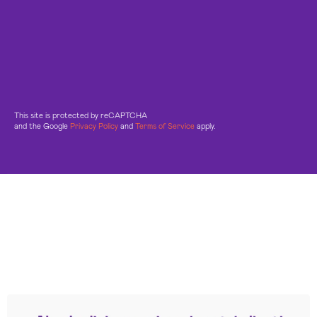
This site is protected by reCAPTCHA
and the Google
Privacy Policy
and
Terms of Service
apply.
Leggi le altre recensioni