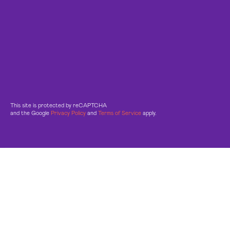
This site is protected by reCAPTCHA
and the Google
Privacy Policy
and
Terms of Service
apply.