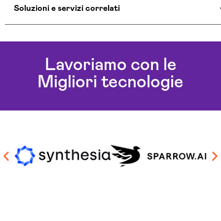
Soluzioni e servizi correlati
Aziende Intelligenza Artificiale Terni
Chatbot Intelligenza Artificiale Terni
Lavoriamo con le
Consulenza Chatbot Ai Terni
Migliori tecnologie
Soluzioni Blockchain Terni
Sviluppo Algoritmi Intelligenza Artificiale Terni
Sviluppo Chatbot Ai Terni