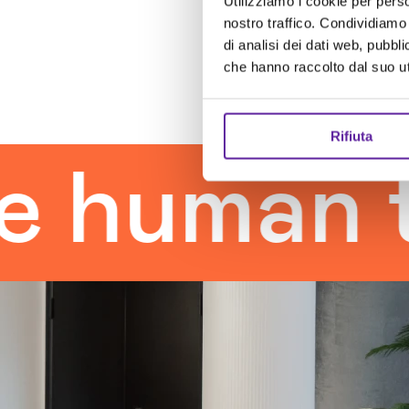
Utilizziamo i cookie per perso
nostro traffico. Condividiamo 
di analisi dei dati web, pubbl
che hanno raccolto dal suo uti
Rifiuta
man touc