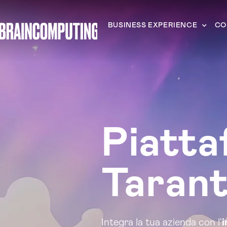
BUSINESS EXPERIENCE
CO
Piatta
Taran
Integra la tua azienda con l'
i