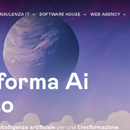
NSULENZA IT
SOFTWARE HOUSE
WEB AGENCY
forma Ai
to
ntelligenza artificiale
per una
trasformazione