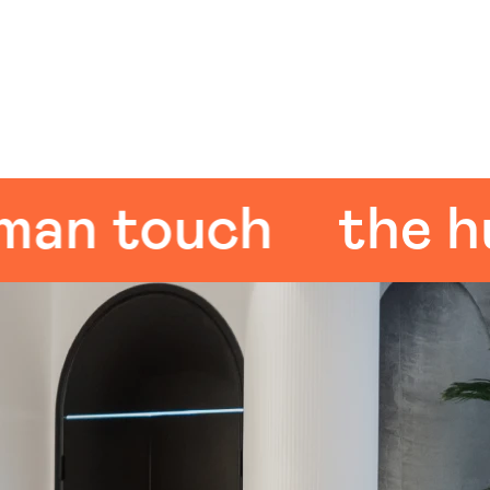
 touch
the huma