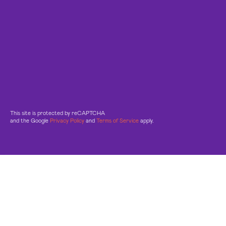
This site is protected by reCAPTCHA
and the Google
Privacy Policy
and
Terms of Service
apply.