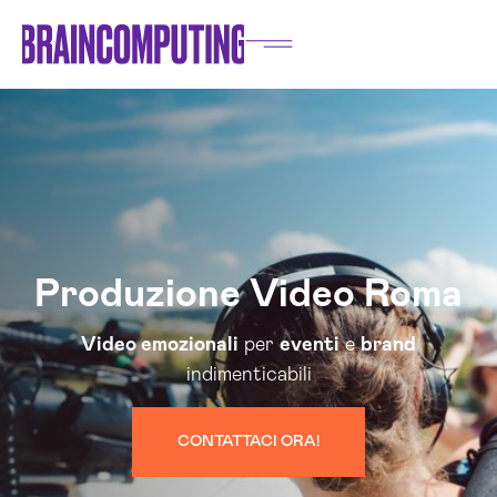
Produzione Video Roma
Video emozionali
per
eventi
e
brand
indimenticabili
CONTATTACI ORA!