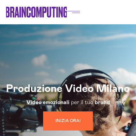
Produzione Video Milano
Video emozionali
per il tuo
brand
INIZIA ORA!