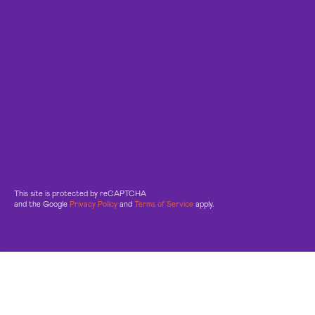
This site is protected by reCAPTCHA
and the Google
Privacy Policy
and
Terms of Service
apply.