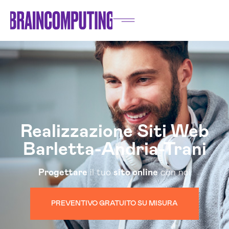
Realizzazione Siti Web
Barletta-Andria-Trani
Progettare
il tuo
sito online
con noi
PREVENTIVO GRATUITO SU MISURA