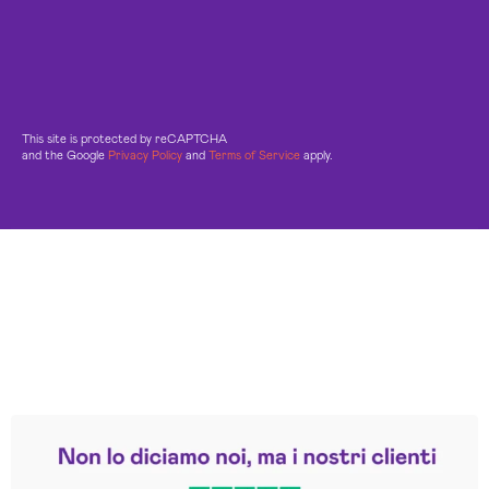
This site is protected by reCAPTCHA
and the Google
Privacy Policy
and
Terms of Service
apply.
Leggi le altre recensioni
Trustpilot