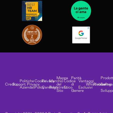
Mappa
Parità
Prodott
Politiche
Cookie
Privacy
Marchio
Codice
Vantaggi
Credits
Support
Privacy
del
di
Whistleblowing
Risorse
Softwa
Aziendali
Policy
Candidati
Registrato
Etico
Esclusivi
Sito
Genere
Svilupp