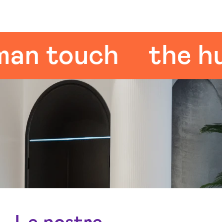
 touch
the huma