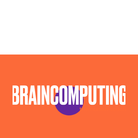
Agenzia Posizionamento Seo Barletta-andria-trani
Agenzia Social Media Marketing Barletta-andria-
trani
Agenzia Web Marketing Barletta-andria-trani
Campagne Adv Social Barletta-andria-trani
Campagne Advertising Barletta-andria-trani
Campagne Display Advertising Barletta-andria-
trani
Campagne Native Advertising Barletta-andria-
trani
Colocation Data Center Barletta-andria-trani
Consulenza Seo Barletta-andria-trani
Consulenza Social Media Barletta-andria-trani
Consulenza Web Marketing Barletta-andria-trani
Esperti Social Media Barletta-andria-trani
Esperti Web Marketing Barletta-andria-trani