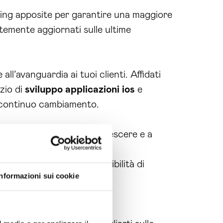
ting apposite per garantire una maggiore
emente aggiornati sulle ultime
ll’avanguardia ai tuoi clienti. Affidati
zio di
sviluppo applicazioni ios
e
n continuo cambiamento.
puting può aiutarti a crescere e a
nnanzitutto, avrai la possibilità di
Informazioni sui cookie
per dispositivi mobili.
e a un servizio moderno e