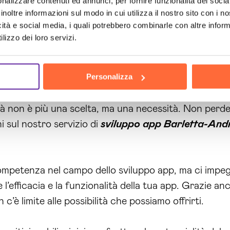
toraggio e aggiornamento delle tendenze, i nostri svi
nalizzare contenuti ed annunci, per fornire funzionalità dei socia
inoltre informazioni sul modo in cui utilizza il nostro sito con i 
re per promuovere la tua app e aumentare la sua visib
icità e social media, i quali potrebbero combinarle con altre inform
lizzo dei loro servizi.
ppo di app personalizzate, avrai un prodotto unico e 
vizio di
sviluppo app Barletta-Andria-Trani
e godi 
Personalizza
apidamente e sempre più persone utilizzano dispositivi
vità non è più una scelta, ma una necessità. Non per
i sul nostro servizio di
sviluppo app Barletta-Andr
 competenza nel campo dello sviluppo app, ma ci impe
l’efficacia e la funzionalità della tua app. Grazie anc
n c’è limite alle possibilità che possiamo offrirti.