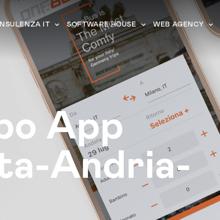
NSULENZA IT
SOFTWARE HOUSE
WEB AGENCY
ppo App
ta-Andria-