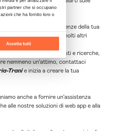
luppatori sapranno consigliarti sulle
l media e per analizzare il
nostri partner che si occupano
ilità.
azioni che ha fornito loro o
adatto alle specifiche esigenze della tua
di tutti questi vantaggi e molti altri
Accetta tutti
 mobili per i propri acquisti e ricerche,
dere nemmeno un’attimo, contattaci
ia-Trani
e inizia a creare la tua
gniamo anche a fornire un’assistenza
he alle nostre soluzioni di web app e alla