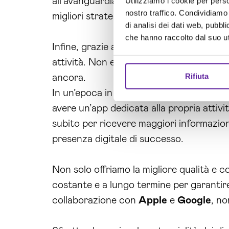
all’avanguardia. Grazie al costante moni
Utilizziamo i cookie per perso
nostro traffico. Condividiamo 
migliori strategie di marketing da adotta
di analisi dei dati web, pubbl
che hanno raccolto dal suo uti
Infine, grazie alla
progettazione
e svilu
attività. Non esitare, scegli il nostro ser
Rifiuta
ancora.
In un’epoca in cui la tecnologia avanza r
avere un’app dedicata alla propria atti
subito per ricevere maggiori informazion
presenza digitale di successo.
Non solo offriamo la migliore qualità e
costante e a lungo termine per garantire 
collaborazione con
Apple
e
Google
, no