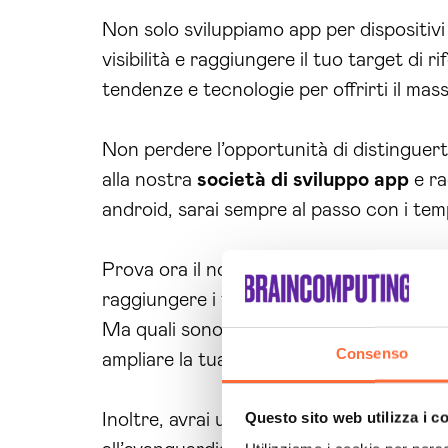
Non solo sviluppiamo app per dispositiv
visibilità e raggiungere il tuo target di r
tendenze e tecnologie per offrirti il mass
Non perdere l’opportunità di distinguerti 
alla nostra
società di sviluppo app
e ra
android, sarai sempre al passo con i te
Prova ora il nostro servizio di
sviluppo 
raggiungere i tuoi obiettivi nel mondo dig
Ma quali sono i benefici di affidarsi alle
Consenso
ampliare la tua presenza online e di raggiu
Questo sito web utilizza i c
Inoltre, avrai un vantaggio competitivo