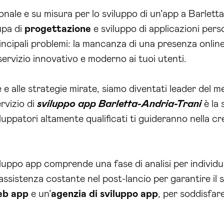
nale e su misura per lo sviluppo di un’app a Barletta
upa di
progettazione
e sviluppo di applicazioni pers
principali problemi: la mancanza di una presenza online
 servizio innovativo e moderno ai tuoi utenti.
e e alle strategie mirate, siamo diventati leader del
ervizio di
sviluppo app Barletta-Andria-Trani
è la 
sviluppatori altamente qualificati ti guideranno nella c
luppo app comprende una fase di analisi per individuar
ssistenza costante nel post-lancio per garantire il su
eb app
e un’
agenzia di sviluppo app
, per soddisfar