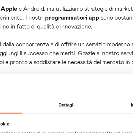
i
Apple
e Android, ma utilizziamo strategie di marke
iferimento. I nostri
programmatori app
sono costant
imo in fatto di qualità e innovazione.
dalla concorrenza e di offrire un servizio moderno e a
ggiungi il successo che meriti. Grazie al nostro servi
mpi e pronto a soddisfare le necessità del mercato i
app Barletta-Andria-Trani
e scopri come Brain Com
itale.
 soluzioni di sviluppo app offerte da Brain Computing? I
Dettagli
ngere nuovi clienti grazie all’accessibilità delle app 
ookie
 sul mercato, distinguendoti dalla concorrenza grazi