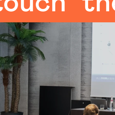
h
the hu