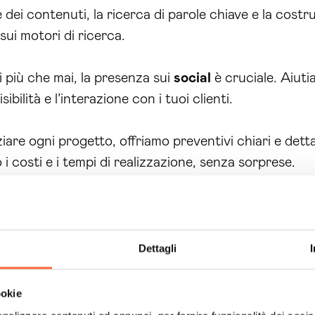
dei contenuti, la ricerca di parole chiave e la costru
sui motori di ricerca.
più che mai, la presenza sui
social
è cruciale. Aiuti
ibilità e l’interazione con i tuoi clienti.
iare ogni progetto, offriamo preventivi chiari e detta
costi e i tempi di realizzazione, senza sorprese.
ento
, la tua azienda avrà un partner fidato in grado di
ità e risultati tangibili.
dietro nel mondo digitale. È tempo di agire! Con la no
Dettagli
ostruire una presenza online potente e incisiva. Con
trasformare le tue idee in un sito web che non solo 
ookie
ice passo. Richiedi subito informazioni sui nostri serv