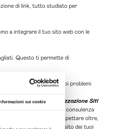
zione di link, tutto studiato per
amo a integrare il tuo sito web con le
gliati. Questo ti permette di
 affrontare e risolvere i tuoi problemi
stra esperienza nella
Realizzazione Siti
Informazioni sui cookie
tattaci oggi stesso per una consulenza
attira ma converte. Non aspettare oltre,
izi e inizia a
realizzare
il sito dei tuoi