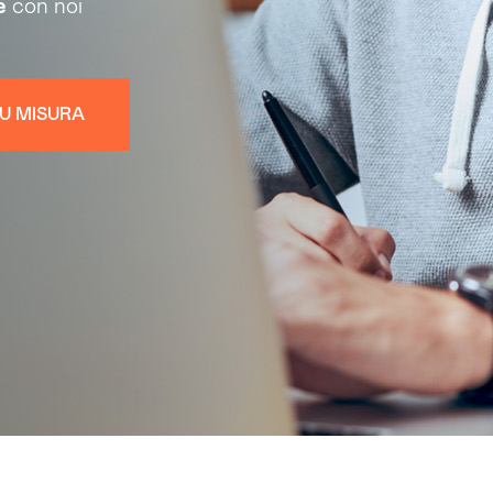
e
con noi
U MISURA