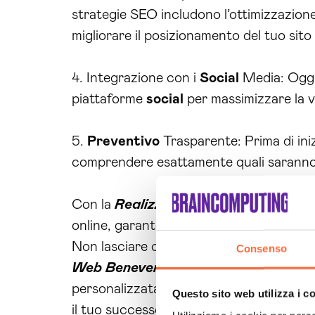
strategie SEO includono l’ottimizzazione 
migliorare il posizionamento del tuo sito 
4. Integrazione con i
Social
Media: Oggi 
piattaforme
social
per massimizzare la vis
5.
Preventivo
Trasparente: Prima di iniz
comprendere esattamente quali saranno i 
Con la
Realizzazione Siti Web Benev
online, garantendo un servizio di alta qual
Non lasciare che la tua azienda resti in
Consenso
Web Benevento
, possiamo aiutarti a c
personalizzata, e scopri come possiamo 
Questo sito web utilizza i c
il tuo successo online inizia con un sempl