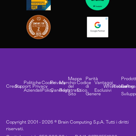
Mappa
Parità
Prodott
Politiche
Cookie
Privacy
Marchio
Codice
Vantaggi
Credits
Support
Privacy
del
di
Whistleblowing
Risorse
Softwa
Aziendali
Policy
Candidati
Registrato
Etico
Esclusivi
Sito
Genere
Svilupp
Copyright 2001 - 2026 © Brain Computing S.p.A. Tutti i diritti
riservati.