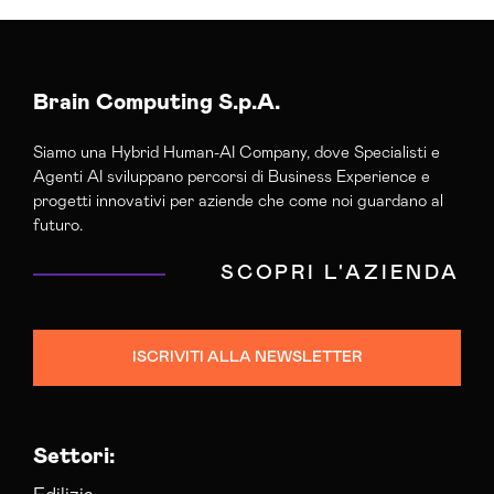
Agenzia Creativa Cremona
Agenzia Di Comunicazione Cremona
Agenzia Di Marketing Automation Cremona
Agenzia E-commerce Shopify Cremona
Brain Computing S.p.A.
Agenzia Google Partner Cremona
Siamo una Hybrid Human-AI Company, dove Specialisti e
Agenzia Posizionamento Seo Cremona
Agenti AI sviluppano percorsi di Business Experience e
Agenzia Social Media Marketing Cremona
progetti innovativi per aziende che come noi guardano al
Agenzia Web Marketing Cremona
futuro.
Campagne Adv Social Cremona
SCOPRI L'AZIENDA
Campagne Advertising Cremona
Campagne Display Advertising Cremona
Campagne Native Advertising Cremona
ISCRIVITI ALLA NEWSLETTER
Colocation Data Center Cremona
Consulenza Seo Cremona
Consulenza Social Media Cremona
Settori:
Consulenza Web Marketing Cremona
Esperti Social Media Cremona