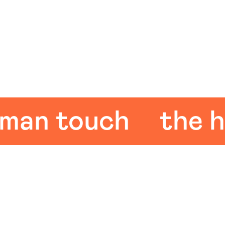
n touch
the hum