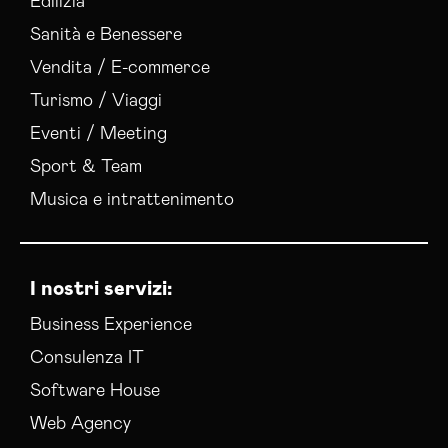
Edilizia
Esperti Web Marketing Cremona
Sanità e Benessere
Gestione Campagne Google Ads Cremona
Vendita / E-commerce
Gestione Social Media Cremona
Turismo / Viaggi
Realizzazione Siti Web Cremona
Servizi Hosting Cremona
Eventi / Meeting
Social Media Advertising Cremona
Sport & Team
Sviluppo Ecommerce Cremona
Musica e intrattenimento
Web Agency Cremona
I nostri servizi:
Business Experience
Consulenza IT
Software House
Web Agency