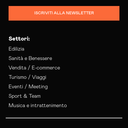
Campagne Display Advertising L’aquila
Campagne Native Advertising L’aquila
ISCRIVITI ALLA NEWSLETTER
Colocation Data Center L’aquila
Consulenza Seo L’aquila
Consulenza Social Media L’aquila
Settori:
Consulenza Web Marketing L’aquila
Esperti Social Media L’aquila
Edilizia
Esperti Web Marketing L’aquila
Sanità e Benessere
Gestione Campagne Google Ads L’aquila
Vendita / E-commerce
Gestione Social Media L’aquila
Turismo / Viaggi
Realizzazione Siti Web L’aquila
Servizi Hosting L’aquila
Eventi / Meeting
Social Media Advertising L’aquila
Sport & Team
Musica e intrattenimento