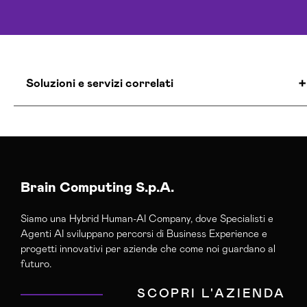
Soluzioni e servizi correlati
Agenzia Creativa Crotone
Agenzia Di Comunicazione Crotone
Agenzia Di Marketing Automation Crotone
Agenzia E-commerce Shopify Crotone
Brain Computing S.p.A.
Agenzia Google Partner Crotone
Siamo una Hybrid Human-AI Company, dove Specialisti e
Agenzia Posizionamento Seo Crotone
Agenti AI sviluppano percorsi di Business Experience e
Agenzia Social Media Marketing Crotone
progetti innovativi per aziende che come noi guardano al
Agenzia Web Marketing Crotone
futuro.
Campagne Adv Social Crotone
SCOPRI L'AZIENDA
Campagne Advertising Crotone