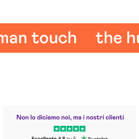
 touch
the hum
Leggi le altre recensioni
Trustpilot