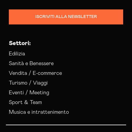
Campagne Display Advertising Crotone
Campagne Native Advertising Crotone
ISCRIVITI ALLA NEWSLETTER
Colocation Data Center Crotone
Consulenza Seo Crotone
Consulenza Social Media Crotone
Settori:
Consulenza Web Marketing Crotone
Esperti Social Media Crotone
Edilizia
Esperti Web Marketing Crotone
Sanità e Benessere
Gestione Campagne Google Ads Crotone
Vendita / E-commerce
Gestione Social Media Crotone
Turismo / Viaggi
Realizzazione Siti Web Crotone
Servizi Hosting Crotone
Eventi / Meeting
Social Media Advertising Crotone
Sport & Team
Sviluppo Ecommerce Crotone
Musica e intrattenimento
Web Agency Crotone