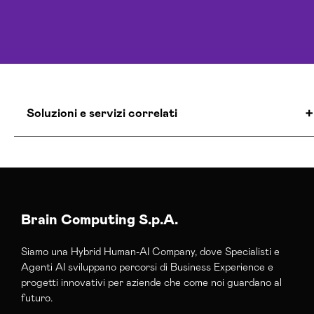
Soluzioni e servizi correlati
Agenzia E-commerce Shopify Trapani
Colocation Data Center Trapani
Realizzazione Siti Web Trapani
Realizzazione Siti Wordpress Trapani
Brain Computing S.p.A.
Siamo una Hybrid Human-AI Company, dove Specialisti e
Agenti AI sviluppano percorsi di Business Experience e
progetti innovativi per aziende che come noi guardano al
futuro.