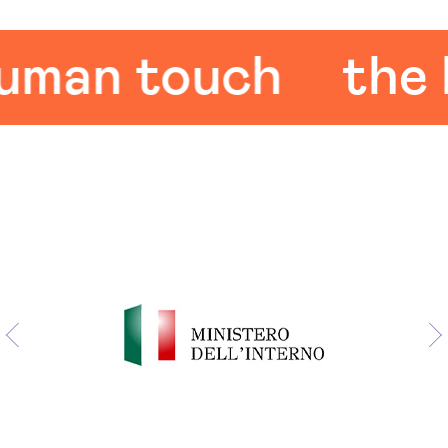
an touch
the hu