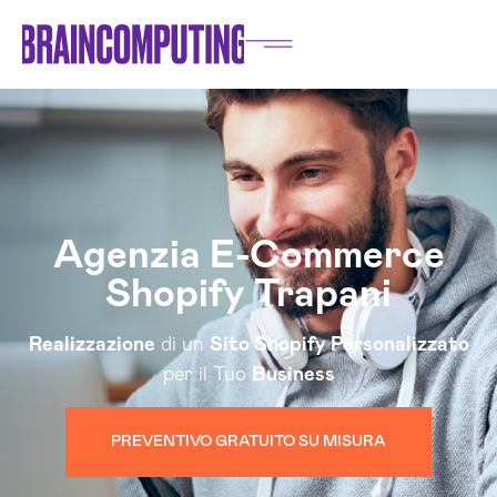
Agenzia E-Commerce
Shopify Trapani
Realizzazione
di un
Sito Shopify Personalizzato
per il Tuo
Business
PREVENTIVO GRATUITO SU MISURA