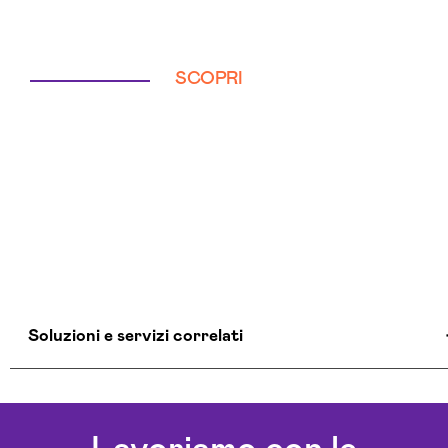
SCOPRI
Soluzioni e servizi correlati
Colocation Data Center Trapani
Realizzazione Siti Web Trapani