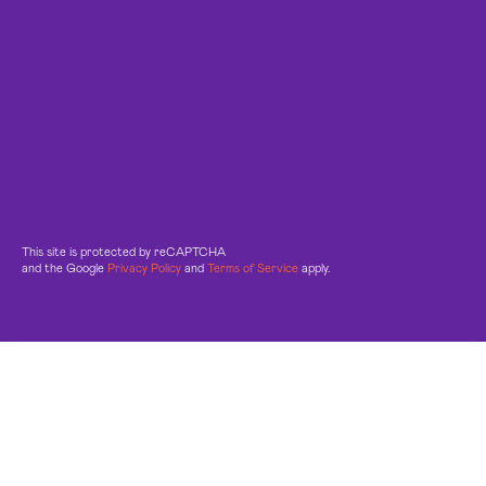
This site is protected by reCAPTCHA
and the Google
Privacy Policy
and
Terms of Service
apply.