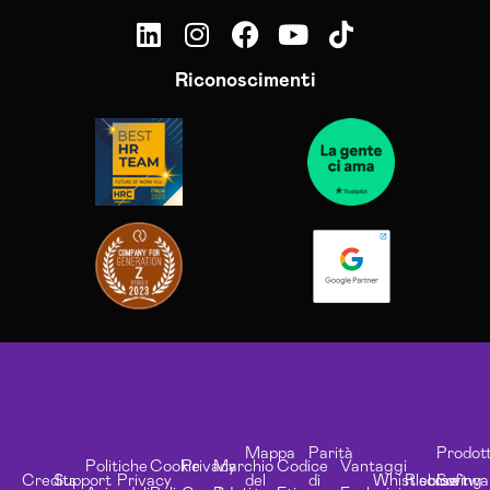
Riconoscimenti
Mappa
Parità
Prodott
Politiche
Cookie
Privacy
Marchio
Codice
Vantaggi
Credits
Support
Privacy
del
di
Whistleblowing
Risorse
Softwa