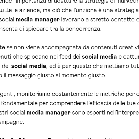
de l’importanza di adattare la strategia di marketing
utte le aziende, ma ciò che funziona è una strategia 
 social
media manager
lavorano a stretto contatto 
nsenta di spiccare tra la concorrenza.
te se non viene accompagnata da contenuti creativi e
tenuti che spiccano nei feed dei
social media
e cattur
e dei
social media
, ed è per questo che mettiamo tut
o il messaggio giusto al momento giusto.
olgenti, monitoriamo costantemente le metriche per o
è fondamentale per comprendere l’efficacia delle tu
stri social
media manager
sono esperti nell’interpre
 campagne.