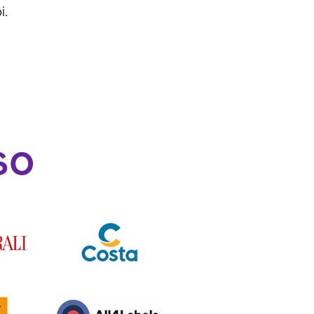
i.
so