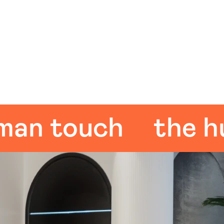
 touch
the huma