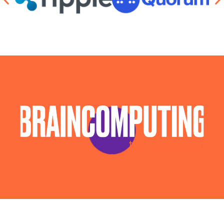
Consulente Informatico Benevento
Consulenza Ai Benevento
Consulenza Chatbot Ai Benevento
Consulenza Cybersecurity E Sicurezza
Informatica Benevento
Llm Benevento
Piattaforma Ai Benevento
Servizi Consulenza Informatica Benevento
Servizi Cybersecurity Benevento
Servizi Sicurezza Informatica Benevento
Sistema Ai Benevento
Software House Benevento
Sviluppo Algoritmi Intelligenza Artificiale
Benevento
Sviluppo App Benevento
Sviluppo Chatbot Ai Benevento
Sviluppo Software Benevento