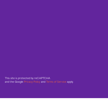
This site is protected by reCAPTCHA
and the Google
Privacy Policy
and
Terms of Service
apply.