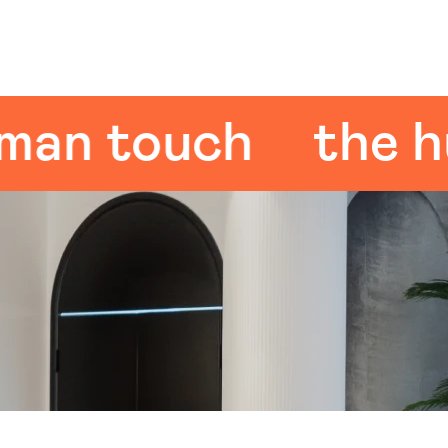
n touch
the hum