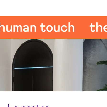
man touch
the h