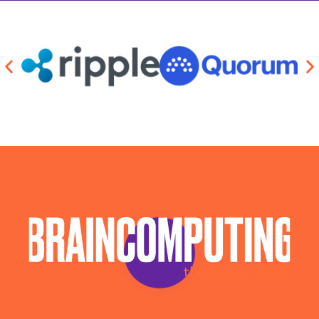
Azienda Sicurezza Informatica Pistoia
Aziende Intelligenza Artificiale Pistoia
Chatbot Intelligenza Artificiale Pistoia
Consulente Informatico Pistoia
Consulenza Ai Pistoia
Consulenza Chatbot Ai Pistoia
Consulenza Cybersecurity E Sicurezza
Informatica Pistoia
Llm Pistoia
Piattaforma Ai Pistoia
Servizi Consulenza Informatica Pistoia
Servizi Cybersecurity Pistoia
Servizi Sicurezza Informatica Pistoia
Sistema Ai Pistoia
Software House Pistoia
Sviluppo Algoritmi Intelligenza Artificiale Pistoia