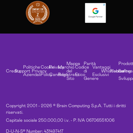
Mappa
Parità
Prodott
Politiche
Cookie
Privacy
Marchio
Codice
Vantaggi
Credits
Support
Privacy
del
di
Whistleblowing
Risorse
Softwa
Aziendali
Policy
Candidati
Registrato
Etico
Esclusivi
Sito
Genere
Svilupp
Copyright 2001 - 2026 © Brain Computing S.p.A. Tutti i diritti
riservati.
Capitale sociale 250.000,00 i.v. - P. IVA 06706551006
D-U-N-S® Number: 431497417