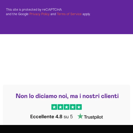
This site is protected by reCAPTCHA
and the Google
Privacy Policy
and
Terms of Service
apply.
Leggi le altre recensioni
Trustpilot