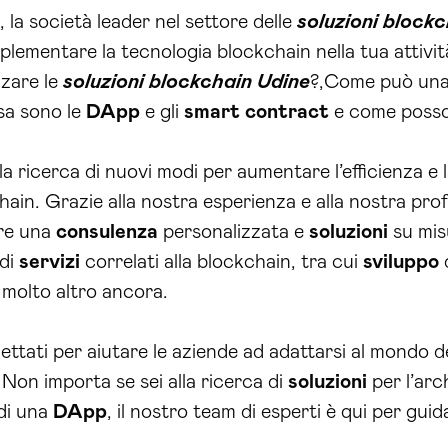
la società leader nel settore delle
soluzioni block
lementare la tecnologia blockchain nella tua attività
zzare le
soluzioni blockchain Udine
?,Come può una
sa sono le
DApp
e gli
smart contract
e come posson
ricerca di nuovi modi per aumentare l’efficienza e la 
ain. Grazie alla nostra esperienza e alla nostra pr
ire una
consulenza
personalizzata e
soluzioni
su misu
di
servizi
correlati alla blockchain, tra cui
sviluppo
d
molto altro ancora.
ttati per aiutare le aziende ad adattarsi al mondo d
 Non importa se sei alla ricerca di
soluzioni
per l’arc
 di una
DApp
, il nostro team di esperti è qui per gui