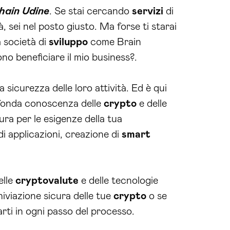
chain Udine
. Se stai cercando
servizi
di
, sei nel posto giusto. Ma forse ti starai
 società di
sviluppo
come Brain
o beneficiare il mio business?.
sicurezza delle loro attività. Ed è qui
ofonda conoscenza delle
crypto
e delle
ra per le esigenze della tua
i applicazioni, creazione di
smart
elle
cryptovalute
e delle tecnologie
hiviazione sicura delle tue
crypto
o se
darti in ogni passo del processo.