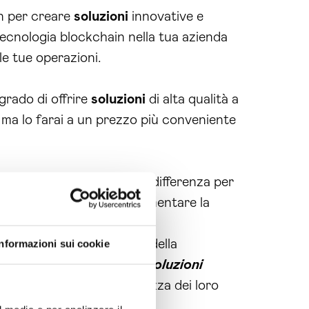
in per creare
soluzioni
innovative e
 tecnologia blockchain nella tua azienda
le tue operazioni.
 grado di offrire
soluzioni
di alta qualità a
 ma lo farai a un prezzo più conveniente
ain Udine
possono fare la differenza per
uzioni
e
servizi
per implementare la
e competenze nel settore della
Informazioni sui cookie
on noi. Grazie alle nostre
soluzioni
 costi e aumentare la sicurezza dei loro