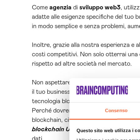
Come
agenzia
di
sviluppo
web3
, utili
adatte alle esigenze specifiche del tuo b
in modo semplice e senza problemi, aumen
Inoltre, grazie alla nostra esperienza e a
costi competitivi. Non solo otterrai una
rispetto ad altre società nel mercato.
Non aspettare oltre, contattaci oggi st
il tuo business. Con Brain Computing al t
tecnologia blockchain nella tua azienda.
Perché dovresti affidarti a Brain Comput
Consenso
blockchain, ci impegniamo a offrire i mas
blockchain Udine
, le aziende possono m
Questo sito web utilizza i c
dati.