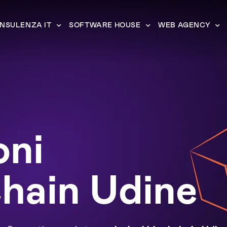
NSULENZA IT
SOFTWARE HOUSE
WEB AGENCY
oni
hain Udine