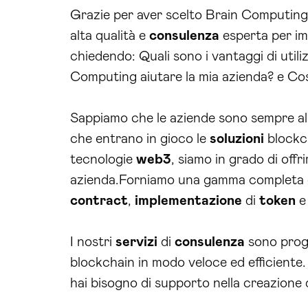
Grazie per aver scelto Brain Computing, 
alta qualità e
consulenza
esperta per imp
chiedendo: Quali sono i vantaggi di utili
Computing aiutare la mia azienda? e Co
Sappiamo che le aziende sono sempre alla 
che entrano in gioco le
soluzioni
blockch
tecnologie
web3
, siamo in grado di offr
azienda.Forniamo una gamma completa 
contract
,
implementazione
di
token
e 
I nostri
servizi
di
consulenza
sono proge
blockchain in modo veloce ed efficiente.
hai bisogno di supporto nella creazione