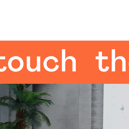
ch
the h