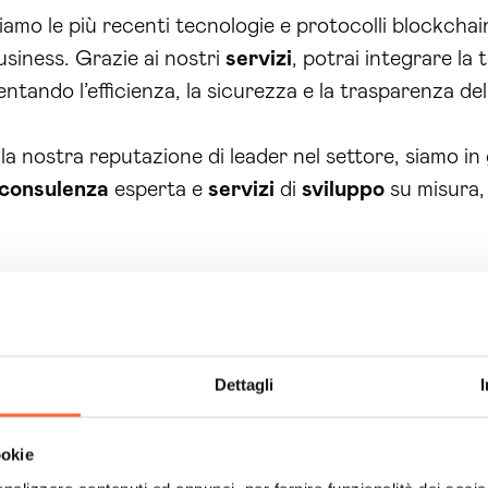
zziamo le più recenti tecnologie e protocolli blockcha
usiness. Grazie ai nostri
servizi
, potrai integrare la
tando l’efficienza, la sicurezza e la trasparenza del
lla nostra reputazione di leader nel settore, siamo in
consulenza
esperta e
servizi
di
sviluppo
su misura,
esso per scoprire come le nostre
soluzioni blockch
uo fianco, puoi essere sicuro di avere le migliori
sol
ing? Oltre alla nostra ampia esperienza e alle nostr
Dettagli
simi benefici alle aziende che scelgono di lavorare c
igliorare l’efficienza delle loro operazioni, ridurre i
ookie