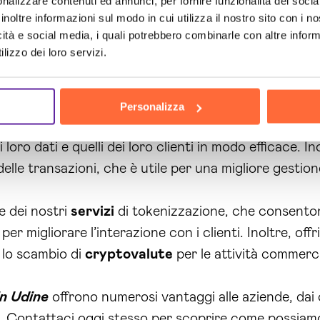
nalizzare contenuti ed annunci, per fornire funzionalità dei socia
inoltre informazioni sul modo in cui utilizza il nostro sito con i 
icità e social media, i quali potrebbero combinarle con altre inform
contract
, i nostri clienti possono automatizzare i 
lizzo dei loro servizi.
 di fornitura e operazioni finanziarie. Questo si trad
ungere nuovi mercati e clienti.
Personalizza
chain, le nostre
soluzioni
sono altamente sicure e resis
oro dati e quelli dei loro clienti in modo efficace. Ino
lle transazioni, che è utile per una migliore gestione 
e dei nostri
servizi
di tokenizzazione, che consentono
per migliorare l’interazione con i clienti. Inoltre, o
e lo scambio di
cryptovalute
per le attività commerci
in Udine
offrono numerosi vantaggi alle aziende, dai c
i. Contattaci oggi stesso per scoprire come possiamo