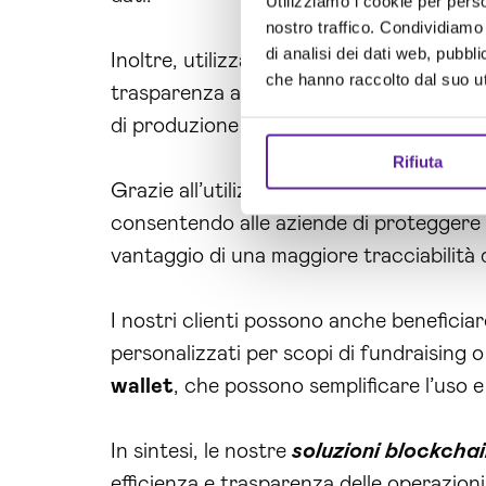
Utilizziamo i cookie per perso
nostro traffico. Condividiamo 
di analisi dei dati web, pubbl
Inoltre, utilizzando le
DApp
e gli
smart 
che hanno raccolto dal suo uti
trasparenza all’interno delle loro catene
di produzione e nella possibilità di raggi
Rifiuta
Grazie all’utilizzo delle tecnologie block
consentendo alle aziende di proteggere i l
vantaggio di una maggiore tracciabilità de
I nostri clienti possono anche beneficiar
personalizzati per scopi di fundraising o 
wallet
, che possono semplificare l’uso 
In sintesi, le nostre
soluzioni blockcha
efficienza e trasparenza delle operazion