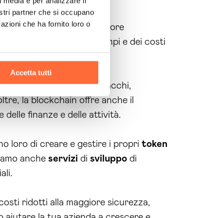
l media e per analizzare il
nostri partner che si occupano
azioni che ha fornito loro o
processi e creare una maggiore
uce in una riduzione dei tempi e dei costi
Accetta tutti
tenti alle frodi e agli attacchi,
ltre, la blockchain offre anche il
delle finanze e delle attività.
 loro di creare e gestire i propri
token
ffriamo anche
servizi
di
sviluppo
di
ali.
osti ridotti alla maggiore sicurezza,
 aiutare la tua azienda a crescere e