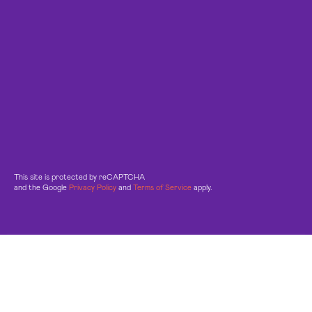
This site is protected by reCAPTCHA
and the Google
Privacy Policy
and
Terms of Service
apply.