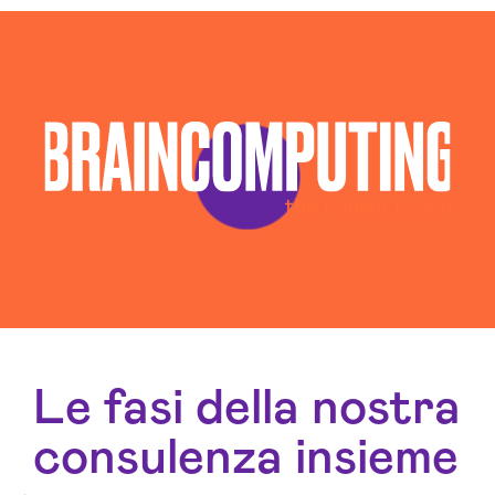
Piattaforma Ai Pordenone
Servizi Consulenza Informatica Pordenone
Servizi Cybersecurity Pordenone
Servizi Sicurezza Informatica Pordenone
Sistema Ai Pordenone
Software House Pordenone
Sviluppo Algoritmi Intelligenza Artificiale
Pordenone
Sviluppo App Pordenone
Sviluppo Chatbot Ai Pordenone
Sviluppo Software Pordenone
Le fasi della nostra
consulenza insieme