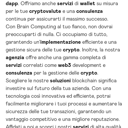
dapp
. Offriamo anche
servizi
di
wallet
su misura
per le tue
cryptovalute
e una
consulenza
continua per assicurarti il massimo successo.
Con Brain Computing al tuo fianco, non dovrai
preoccuparti di nulla. Ci occupiamo di tutto,
garantendo un’
implementazione
efficiente e una
gestione sicura delle tue
crypto
. Inoltre, la nostra
agenzia
offre anche una gamma completa di
servizi
correlati come
web3
development e
consulenza
per la gestione delle
crypto
.
Scegliere le nostre
soluzioni
blockchain significa
investire sul futuro della tua azienda. Con una
tecnologia così innovativa ed efficiente, potrai
facilmente migliorare i tuoi processi e aumentare la
sicurezza delle tue transazioni, garantendo un
vantaggio competitivo e una migliore reputazione.
Affidati a noi e scopri i nostri
servizi
di alta qualità