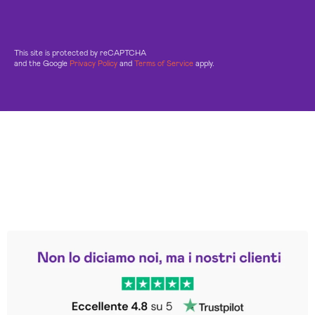
This site is protected by reCAPTCHA
and the Google
Privacy Policy
and
Terms of Service
apply.
Leggi le altre recensioni
Trustpilot