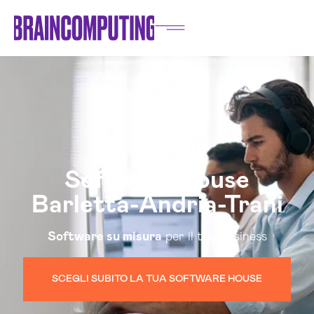
Software House
Barletta-Andria-Trani
Software su misura
per il tuo business
SCEGLI SUBITO LA TUA SOFTWARE HOUSE