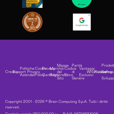
Mappa
Parità
Prodott
Politiche
Cookie
Privacy
Marchio
Codice
Vantaggi
Credits
Support
Privacy
del
di
Whistleblowing
Risorse
Softwa
Aziendali
Policy
Candidati
Registrato
Etico
Esclusivi
Sito
Genere
Svilupp
Copyright 2001 - 2026 © Brain Computing S.p.A. Tutti i diritti
riservati.