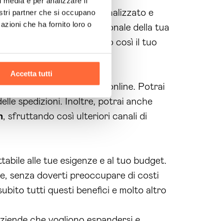
l media e per analizzare il
Aosta completamente personalizzato e
nostri partner che si occupano
azioni che ha fornito loro o
’immagine forte e professionale della tua
ercato
estero
, espandendo così il tuo
Accetta tutti
la logistica delle vendite online. Potrai
lle spedizioni. Inoltre, potrai anche
n
, sfruttando così ulteriori canali di
bile alle tue esigenze e al tuo budget.
, senza doverti preoccupare di costi
subito tutti questi benefici e molto altro
ziende che vogliono espandersi e