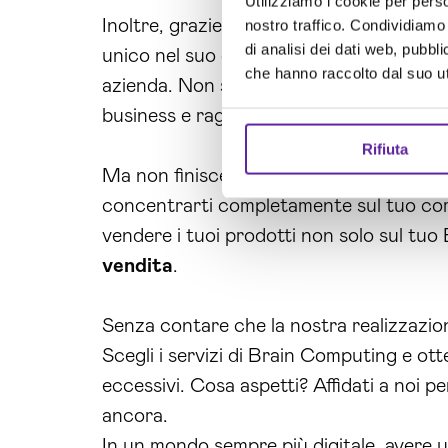
Utilizziamo i cookie per perso
Inoltre, grazie all’esperienza e alle c
nostro traffico. Condividiamo 
di analisi dei dati web, pubbl
unico nel suo genere. Questo ti permette
che hanno raccolto dal suo uti
azienda. Non solo, grazie alla nostra c
business e raggiungendo nuove opportu
Rifiuta
Ma non finisce qui, grazie al nostro serv
concentrarti completamente sul tuo core b
vendere i tuoi prodotti non solo sul t
vendita
.
Senza contare che la nostra realizzazio
Scegli i servizi di Brain Computing e ott
eccessivi. Cosa aspetti? Affidati a noi pe
ancora.
In un mondo sempre più digitale, avere