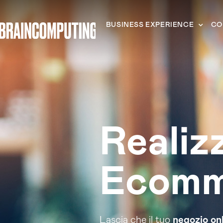
BUSINESS EXPERIENCE
CO
Realiz
Ecomm
Lascia che il tuo
negozio on