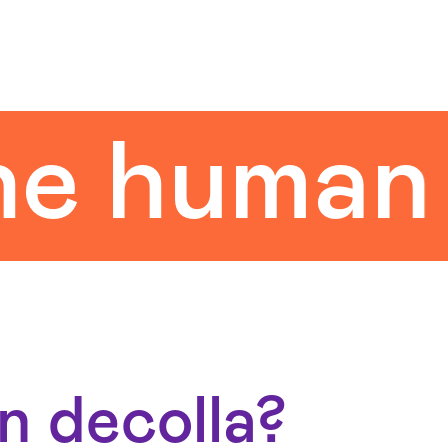
uman tou
n decolla?