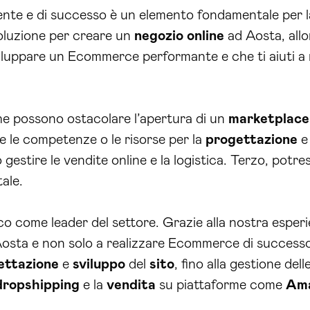
ente e di successo è un elemento fondamentale per l
soluzione per creare un
negozio online
ad Aosta, allo
iluppare un Ecommerce performante e che ti aiuti a r
che possono ostacolare l’apertura di un
marketplace
e le competenze o le risorse per la
progettazione
e
tire le vendite online e la logistica. Terzo, potres
ale.
o come leader del settore. Grazie alla nostra esperie
osta e non solo a realizzare Ecommerce di successo
ettazione
e
sviluppo
del
sito
, fino alla gestione dell
dropshipping
e la
vendita
su piattaforme come
Am