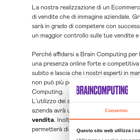
La nostra realizzazione di un Ecommerce 
di vendite che di immagine aziendale. Gr
sarà in grado di competere con successo
un maggior controllo sulle tue vendite e 
Perché affidarsi a Brain Computing per 
una presenza online forte e competitiva
subito e lascia che i nostri esperti in m
non può più permettersi di rimanere in
Computing.
L’utilizzo dei servizi di realizzazione e
azienda avrà un vantaggio competitivo su
Consenso
vendita
. Inoltre, avrai un maggior contr
permetterà di monitorare e analizzare i d
Questo sito web utilizza i c