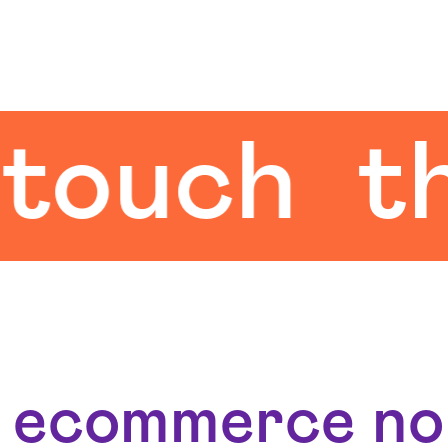
ch
the h
o ecommerce no