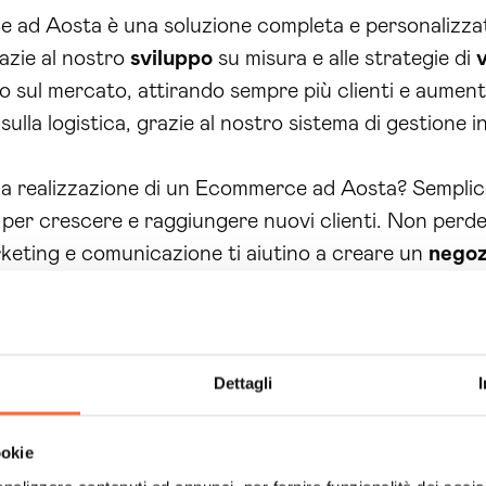
ad Aosta è una soluzione completa e personalizzata 
azie al nostro
sviluppo
su misura e alle strategie di
 sul mercato, attirando sempre più clienti e aument
sulla logistica, grazie al nostro sistema di gestione i
la realizzazione di un Ecommerce ad Aosta? Semplice
 per crescere e raggiungere nuovi clienti. Non perd
arketing e comunicazione ti aiutino a creare un
negoz
dietro nel mondo Ecommerce, richiedi subito una con
commerce offerti da Brain Computing ti garantirà nume
l mercato digitale, grazie a un Ecommerce efficace e 
Dettagli
ollo sulle vendite e sulla logistica, grazie al nostro s
ati delle vendite in tempo reale.
ookie