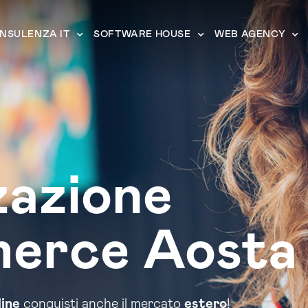
NSULENZA IT
SOFTWARE HOUSE
WEB AGENCY
zazione
erce Aosta
line
conquisti anche il mercato
estero
!