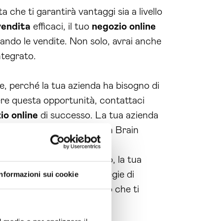
che ti garantirà vantaggi sia a livello
vendita
efficaci, il tuo
negozio online
ando le vendite. Non solo, avrai anche
ntegrato.
, perché la tua azienda ha bisogno di
ere questa opportunità, contattaci
io online
di successo. La tua azienda
sulenza personalizzata con Brain
rosi benefici. Innanzitutto, la tua
in linea con le tue strategie di
Informazioni sui cookie
istema di gestione integrato che ti