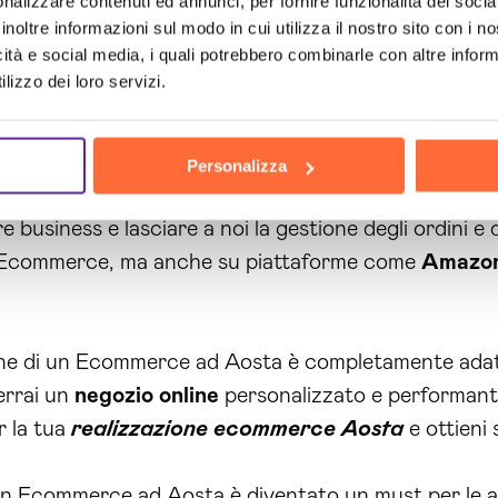
nalizzare contenuti ed annunci, per fornire funzionalità dei socia
ompetenze dei nostri esperti, avrai un Ecommerce ad 
inoltre informazioni sul modo in cui utilizza il nostro sito con i 
icità e social media, i quali potrebbero combinarle con altre inform
rà di differenziarti dalla concorrenza e di creare un
lizzo dei loro servizi.
ollaborazione con
Amazon
, avrai accesso anche al m
nità di
vendita
.
Personalizza
izio di
dropshipping
, non dovrai più preoccuparti del
usiness e lasciare a noi la gestione degli ordini e de
uo Ecommerce, ma anche su piattaforme come
Amazo
ne di un Ecommerce ad Aosta è completamente adatta
errai un
negozio online
personalizzato e performante
r la tua
realizzazione ecommerce Aosta
e ottieni 
 un Ecommerce ad Aosta è diventato un must per le a