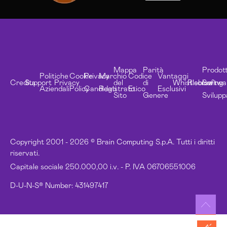
Mappa
Parità
Prodott
Politiche
Cookie
Privacy
Marchio
Codice
Vantaggi
Credits
Support
Privacy
del
di
Whistleblowing
Risorse
Softwa
Aziendali
Policy
Candidati
Registrato
Etico
Esclusivi
Sito
Genere
Svilupp
Copyright 2001 - 2026 © Brain Computing S.p.A. Tutti i diritti
riservati.
Capitale sociale 250.000,00 i.v. - P. IVA 06706551006
D-U-N-S® Number: 431497417