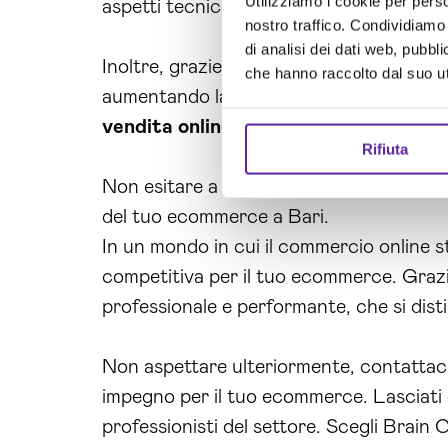
Utilizziamo i cookie per perso
aspetti tecnici del tuo ecommerce.
nostro traffico. Condividiamo 
di analisi dei dati web, pubbl
Inoltre, grazie alla nostra ottimizzazion
che hanno raccolto dal suo uti
aumentando la tua visibilità e la possibili
vendita online
, potrai ampliare il tuo 
Rifiuta
Non esitare a contattarci per maggiori i
del tuo ecommerce a Bari.
In un mondo in cui il commercio online s
competitiva per il tuo ecommerce. Grazie
professionale e performante, che si disti
Non aspettare ulteriormente, contattaci 
impegno per il tuo ecommerce. Lasciati g
professionisti del settore. Scegli Brain