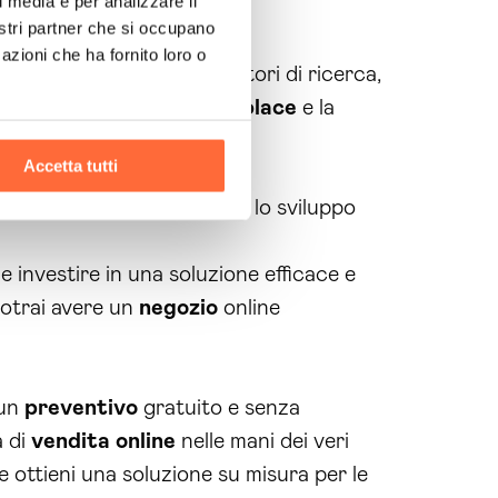
l media e per analizzare il
nostri partner che si occupano
azioni che ha fornito loro o
ra i primi risultati dei motori di ricerca,
re soluzioni per il
marketplace
e la
o e apprezzato.
Accetta tutti
entivo
personalizzato per lo sviluppo
 investire in una soluzione efficace e
potrai avere un
negozio
online
 un
preventivo
gratuito e senza
à di
vendita online
nelle mani dei veri
 ottieni una soluzione su misura per le