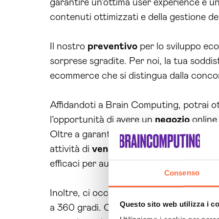
garantire un’ottima user experience e una
contenuti ottimizzati e della gestione de
Il nostro
preventivo
per lo sviluppo ec
sorprese sgradite. Per noi, la tua soddisf
ecommerce che si distingua dalla conco
Affidandoti a Brain Computing, potrai o
l’opportunità di avere un
negozio
online
Oltre a garantire un
sito
ecommerce d’alt
attività di
vendita online
. Grazie alla n
efficaci per aumentare le tue vendite e
Consenso
Inoltre, ci occupiamo anche della gesti
Questo sito web utilizza i c
a 360 gradi. Con la nostra guida e suppor