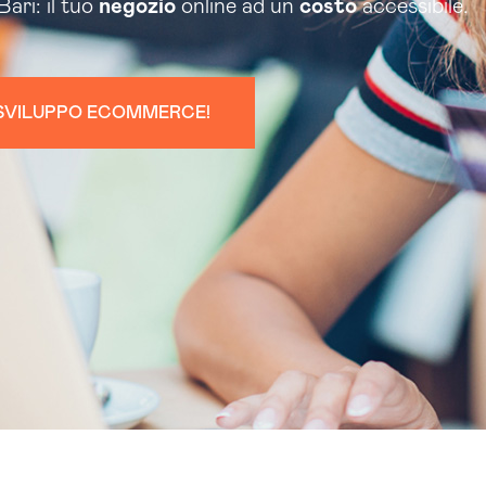
ri: il tuo
negozio
online ad un
costo
accessibile.
O SVILUPPO ECOMMERCE!