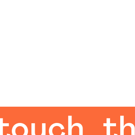
h
the hu