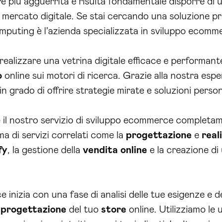
re più agguerrita e risulta fondamentale disporre di 
mercato digitale. Se stai cercando una soluzione pro
puting è l’azienda specializzata in sviluppo ecomme
 a realizzare una vetrina digitale efficace e perform
o
online sui motori di ricerca. Grazie alla nostra esp
 grado di offrire strategie mirate e soluzioni person
è il nostro servizio di sviluppo ecommerce completam
a di servizi correlati come la
progettazione
e
real
fy
, la gestione della
vendita online
e la creazione di
inizia con una fase di analisi delle tue esigenze e d
a
progettazione
del tuo
store
online. Utilizziamo le