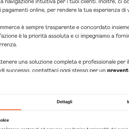
 navigazione intuitiva per i tuoi clienti. Inoltre, ci
i pagamenti online, per rendere la tua esperienza di 
ommerce è sempre trasparente e concordato insieme a
azione è la priorità assoluta e ci impegniamo a fornir
rrenza.
ttenere una soluzione completa e professionale per
 di successo, contattaci oggi stesso per un
prevent
a qualità, il nostro servizio di sviluppo ecommerce 
ostra esperienza e conoscenza del settore, possiamo o
 raggiungere un pubblico sempre più ampio.
Dettagli
one e manutenzione del tuo
negozio
online, offrendot
ookie
to costante, potrai concentrarti sul tuo business e l