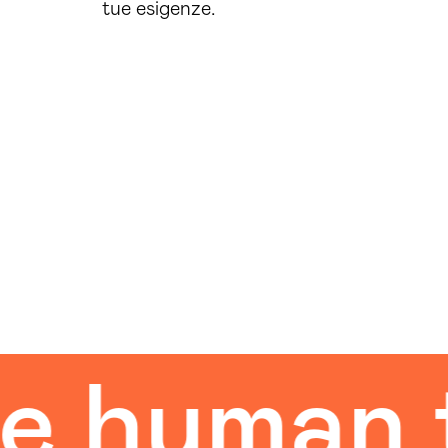
tue esigenze.
man touc