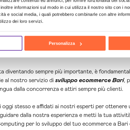
nalizzare contenuti ed annunci, per fornire funzionalità dei socia
inoltre informazioni sul modo in cui utilizza il nostro sito con i 
icità e social media, i quali potrebbero combinarle con altre inform
e SEO, il tuo
store
online sarà facilmente posizionato t
lizzo dei loro servizi.
tà di raggiungere nuovi clienti. Infine, grazie alle nost
pubblico e rendere il tuo brand sempre più conosciut
Personalizza
nformazioni sui nostri servizi e per ottenere un
prev
ta diventando sempre più importante, è fondamentale
 al nostro servizio di
sviluppo ecommerce Bari
, 
ngua dalla concorrenza e attiri sempre più clienti.
oggi stesso e affidati ai nostri esperti per ottenere
uidare dalla nostra esperienza e metti la tua attivit
 Computing per lo sviluppo del tuo ecommerce a Bari e