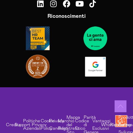
Riconoscimenti
Mappa
Parità
Prodott
Politiche
Cookie
Privacy
Marchio
Codice
Vantaggi
Credits
Support
Privacy
del
di
Whistleblowing
Risorse
Softwa
Aziendali
Policy
Candidati
Registrato
Etico
Esclusivi
Sito
Genere
Svilupp