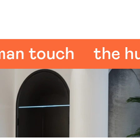
 touch
the huma