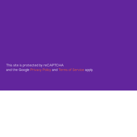
This site is protected by reCAPTCHA
and the Google
Privacy Policy
and
Terms of Service
apply.