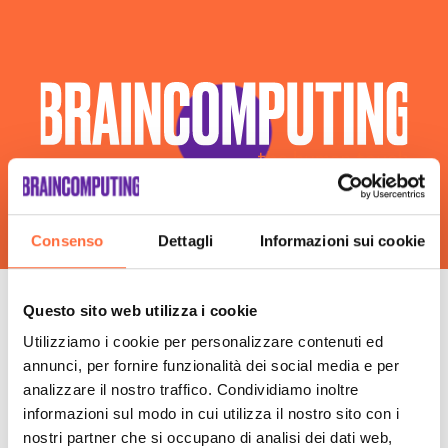
Gestione Social Media Trapani
Realizzazione Siti Web Trapani
Realizzazione Siti Wordpress Trapani
Social Media Advertising Trapani
Web Agency Trapani
Consenso
Dettagli
Informazioni sui cookie
Questo sito web utilizza i cookie
Le fasi della nostra
Utilizziamo i cookie per personalizzare contenuti ed
annunci, per fornire funzionalità dei social media e per
consulenza insieme
analizzare il nostro traffico. Condividiamo inoltre
informazioni sul modo in cui utilizza il nostro sito con i
nostri partner che si occupano di analisi dei dati web,