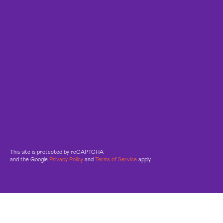
This site is protected by reCAPTCHA
and the Google
Privacy Policy
and
Terms of Service
apply.