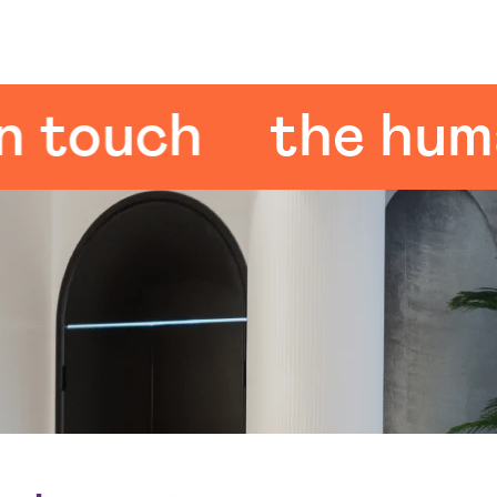
ouch
the human 