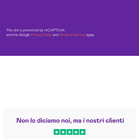
This site is protected by reCAPTCHA
and the Google
Privacy Policy
and
Terms of Service
apply.
Leggi le altre recensioni
Trustpilot