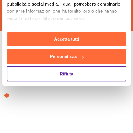
pubblicità e social media, i quali potrebbero combinarle
con altre informazioni che ha fornito loro o che hanno
raccolto dal suo utilizzo dei loro servizi.
Accetta tutti
Le fasi della nostra
Personalizza
consulenza insieme
Rifiuta