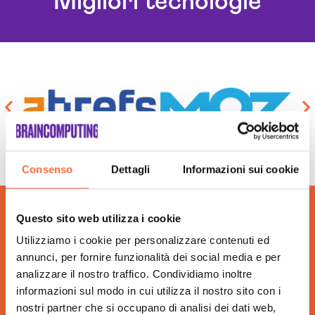
Migliori tecnologie
Campagne Adv Social Treviso
Campagne Advertising Treviso
Campagne Display Advertising Treviso
Campagne Native Advertising Treviso
Consulenza Seo Treviso
Consulenza Social Media Treviso
Consulenza Web Marketing Treviso
Esperti Social Media Treviso
Esperti Web Marketing Treviso
Consenso
Dettagli
Informazioni sui cookie
Gestione Campagne Google Ads Treviso
Gestione Social Media Treviso
Questo sito web utilizza i cookie
Realizzazione Siti Web Treviso
Utilizziamo i cookie per personalizzare contenuti ed
Realizzazione Siti Wordpress Treviso
annunci, per fornire funzionalità dei social media e per
Social Media Advertising Treviso
analizzare il nostro traffico. Condividiamo inoltre
Web Agency Treviso
informazioni sul modo in cui utilizza il nostro sito con i
nostri partner che si occupano di analisi dei dati web,