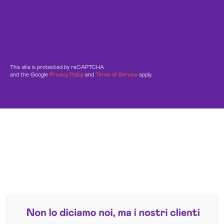
This site is protected by reCAPTCHA
and the Google
Privacy Policy
and
Terms of Service
apply.
Leggi le altre recensioni
Trustpilot