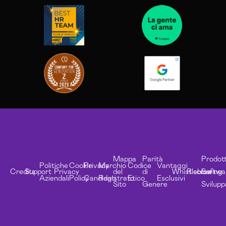
Mappa
Parità
Prodott
Politiche
Cookie
Privacy
Marchio
Codice
Vantaggi
Credits
Support
Privacy
del
di
Whistleblowing
Risorse
Softwa
Aziendali
Policy
Candidati
Registrato
Etico
Esclusivi
Sito
Genere
Svilupp