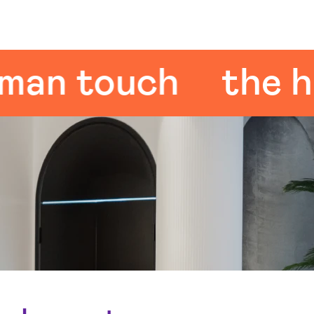
n touch
the hum