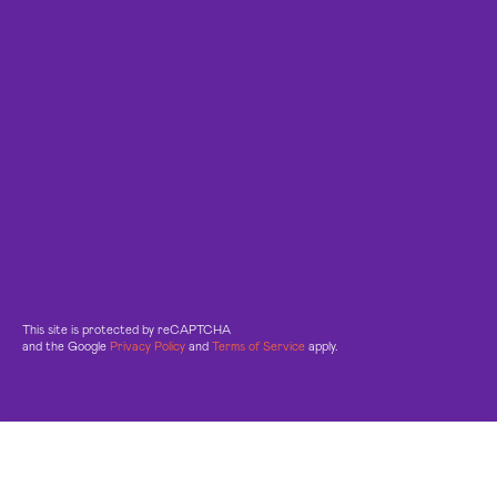
This site is protected by reCAPTCHA
and the Google
Privacy Policy
and
Terms of Service
apply.