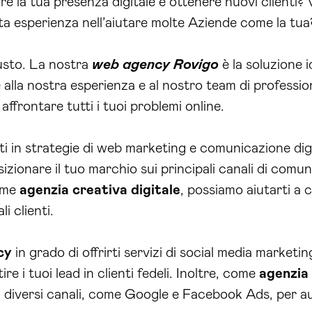
 la tua presenza digitale e ottenere nuovi clienti? Vu
a esperienza nell’aiutare molte Aziende come la tua
giusto. La nostra
web agency Rovigo
è la soluzione i
alla nostra esperienza e al nostro team di professioni
 affrontare tutti i tuoi problemi online.
ati in strategie di web marketing e comunicazione digi
sizionare il tuo marchio sui principali canali di com
come
agenzia creativa digitale
, possiamo aiutarti a 
i clienti.
cy
in grado di offrirti servizi di social media market
re i tuoi lead in clienti fedeli. Inoltre, come
agenzia
u diversi canali, come Google e Facebook Ads, per au