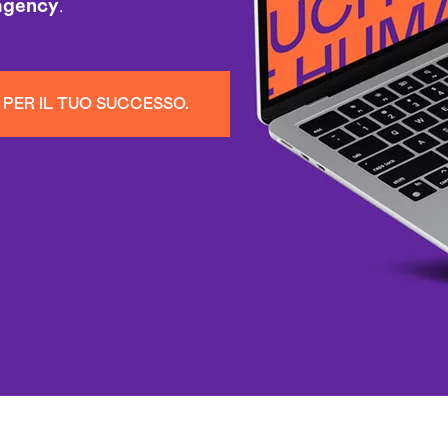
 agency
.
PER IL TUO SUCCESSO.