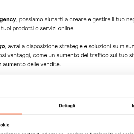
gency
, possiamo aiutarti a creare e gestire il tuo n
uoi prodotti o servizi online.
go
, avrai a disposizione strategie e soluzioni su misu
si vantaggi, come un aumento del traffico sul tuo sit
n aumento delle vendite.
re il tuo business online con la nostra
web agency 
oi obiettivi di marketing e comunicazione. Affidati ag
creti. Comincia a ottenere risultati online con la nostr
Dettagli
ookie