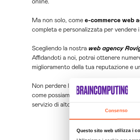
online.
Ma non solo, come
e-commerce web a
completa e personalizzata per vendere i t
Scegliendo la nostra
web agency Rovi
Affidandoti a noi, potrai ottenere numero
miglioramento della tua reputazione e u
Non perdere l’opportunità di fare cresce
come possiamo aiutarti a raggiungere i tu
servizio di alto livello e di risultati con
Consenso
Questo sito web utilizza i c