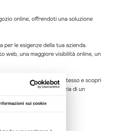
egozio online, offrendoti una soluzione
ra per le esigenze della tua azienda.
o web, una maggiore visibilità online, un
Rovigo
. Contattaci oggi stesso e scopri
li esperti e avrai la garanzia di un
a
web agency Rovigo
.
Informazioni sui cookie