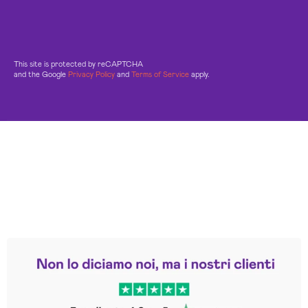
This site is protected by reCAPTCHA
and the Google
Privacy Policy
and
Terms of Service
apply.
Leggi le altre recensioni
Trustpilot