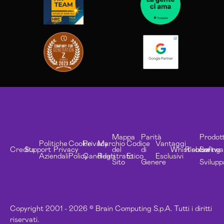
Mappa
Parità
Prodott
Politiche
Cookie
Privacy
Marchio
Codice
Vantaggi
Credits
Support
Privacy
del
di
Whistleblowing
Risorse
Softwa
Aziendali
Policy
Candidati
Registrato
Etico
Esclusivi
Sito
Genere
Svilupp
Copyright 2001 - 2026 © Brain Computing S.p.A. Tutti i diritti
riservati.