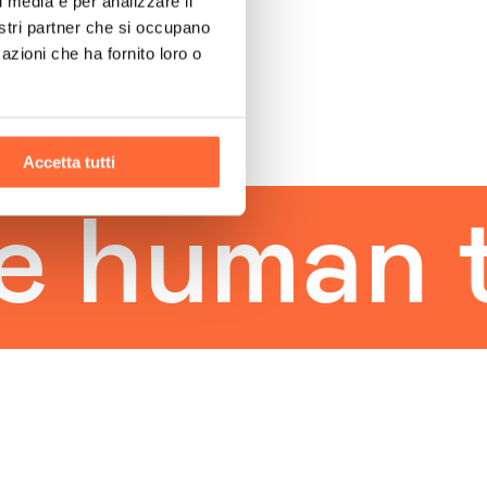
l media e per analizzare il
nostri partner che si occupano
azioni che ha fornito loro o
Accetta tutti
human to