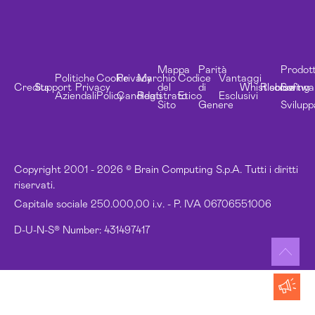
Mappa
Parità
Prodott
Politiche
Cookie
Privacy
Marchio
Codice
Vantaggi
Credits
Support
Privacy
del
di
Whistleblowing
Risorse
Softwa
Aziendali
Policy
Candidati
Registrato
Etico
Esclusivi
Sito
Genere
Svilupp
Copyright 2001 - 2026 © Brain Computing S.p.A. Tutti i diritti
riservati.
Capitale sociale 250.000,00 i.v. - P. IVA 06706551006
D-U-N-S® Number: 431497417