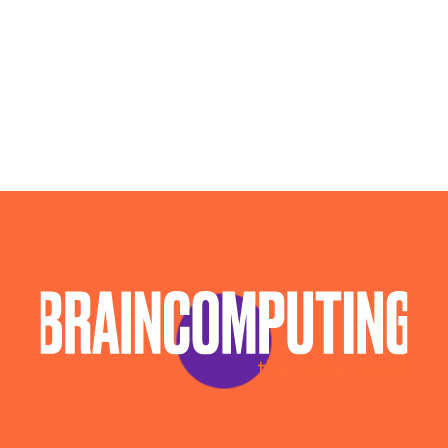
Campagne Advertising Biella
Campagne Display Advertising Biella
Campagne Native Advertising Biella
Consulenza Seo Biella
Consulenza Social Media Biella
Esperti Social Media Biella
Esperti Web Marketing Biella
Gestione Campagne Google Ads Biella
Gestione Social Media Biella
Realizzazione Siti Web Biella
Realizzazione Siti Wordpress Biella
Social Media Advertising Biella
Sviluppo Ecommerce Biella
Web Agency Biella