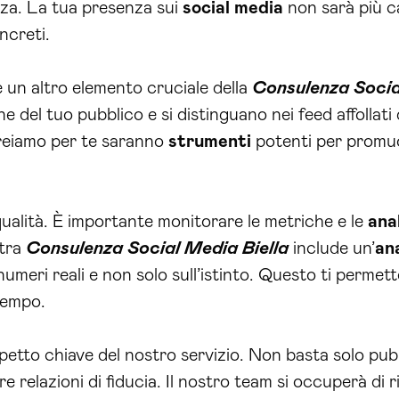
nza. La tua presenza sui
social media
non sarà più ca
ncreti.
 un altro elemento cruciale della
Consulenza Socia
e del tuo pubblico e si distinguano nei feed affollati
creiamo per te saranno
strumenti
potenti per promuo
ualità. È importante monitorare le metriche e le
anal
stra
Consulenza Social Media Biella
include un’
ana
meri reali e non solo sull’istinto. Questo ti permett
 tempo.
petto chiave del nostro servizio. Non basta solo pu
re relazioni di fiducia. Il nostro team si occuperà di 