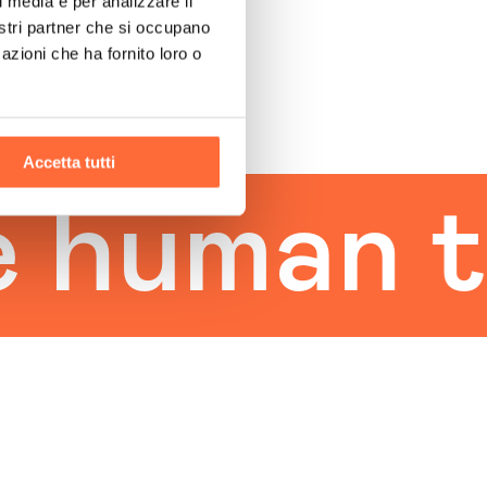
l media e per analizzare il
nostri partner che si occupano
azioni che ha fornito loro o
Accetta tutti
uman tou