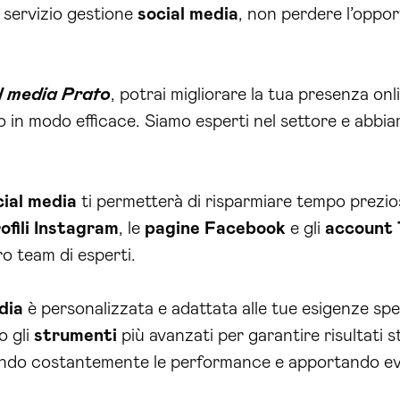
l servizio gestione
social media
, non perdere l’opport
l media Prato
, potrai migliorare la tua presenza o
to in modo efficace. Siamo esperti nel settore e abb
cial media
ti permetterà di risparmiare tempo prezio
ofili Instagram
, le
pagine Facebook
e gli
account
ro team di esperti.
dia
è personalizzata e adattata alle tue esigenze sp
o gli
strumenti
più avanzati per garantire risultati s
ndo costantemente le performance e apportando eve