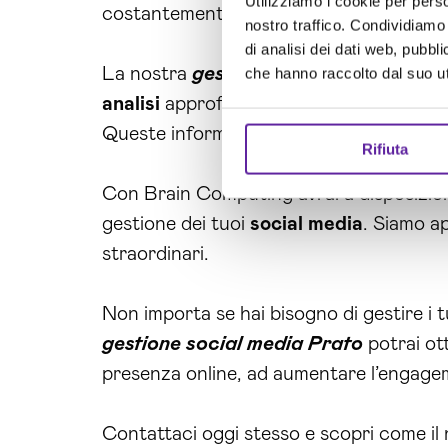
Utilizziamo i cookie per perso
costantemente le performance delle tu
nostro traffico. Condividiamo 
di analisi dei dati web, pubbl
La nostra
gestione social media Prat
che hanno raccolto dal suo uti
analisi
approfondita per valutare l’effica
Queste informazioni ti aiuteranno a pren
Rifiuta
Con Brain Computing avrai a disposizione
gestione dei tuoi
social media
. Siamo a
straordinari.
Non importa se hai bisogno di gestire i 
gestione social media Prato
potrai ott
presenza online, ad aumentare l’engagem
Contattaci oggi stesso e scopri come il 