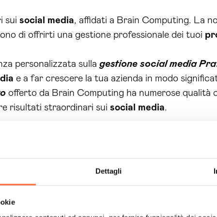
i sui
social media
, affidati a Brain Computing. La 
no di offrirti una gestione professionale dei tuoi
pro
nza personalizzata sulla
gestione social media Pra
dia
e a far crescere la tua azienda in modo significat
to
offerto da Brain Computing ha numerose qualità ch
e risultati straordinari sui
social media
.
o è la gestione professionale dei
profili Instagram
. 
entare l’engagement e raggiungere il tuo pubblico di
interagire con i follower e di gestire la promozione d
Dettagli
pagine Facebook
e degli
account
Twitter
. Utiliz
ookie
olgenti e promuovere la tua attività nel modo miglio