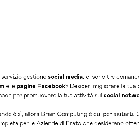
l servizio gestione
social media
, ci sono tre domande
am
e le
pagine Facebook
? Desideri migliorare la tua
icace per promuovere la tua attività sui
social netw
nde è sì, allora Brain Computing è qui per aiutarti. C
ompleta per le Aziende di Prato che desiderano ottene