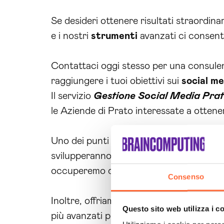
Se desideri ottenere risultati straordinar
e i nostri
strumenti
avanzati ci consento
Contattaci oggi stesso per una consule
raggiungere i tuoi obiettivi sui
social me
Il servizio
Gestione Social Media Pra
le Aziende di Prato interessate a ottener
Uno dei punti di forza del nostro servizi
svilupperanno strategie creative per aum
occuperemo di pianificare i contenuti, di 
Consenso
Inoltre, offriamo anche la gestione delle
Questo sito web utilizza i c
più avanzati per creare contenuti coinv