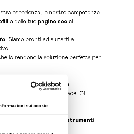
nostra esperienza, le nostre competenze
fili
e delle tue
pagine social
.
to
. Siamo pronti ad aiutarti a
ivo.
e lo rendono la soluzione perfetta per
I nostri esperti
social media
 riferimento in modo efficace. Ci
ei tuoi prodotti e servizi.
Informazioni sui cookie
zeremo le
piattaforme
e gli
strumenti
re possibile. Monitoreremo