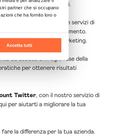
l media e per analizzare il
per ottimizzare i risultati.
nostri partner che si occupano
azioni che ha fornito loro o
ine social
. Offriamo anche servizi di
si sul tuo pubblico di riferimento.
rategia di
social media
marketing.
Accetta tutti
o ad assisterti in ogni fase della
ratiche per ottenere risultati
ount
Twitter
, con il nostro servizio di
qui per aiutarti a migliorare la tua
fare la differenza per la tua azienda.