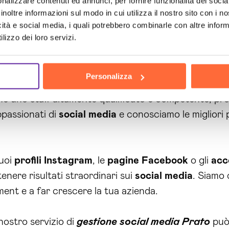
nalizzare contenuti ed annunci, per fornire funzionalità dei socia
e
pagine social
e apporteremo eventuali miglioramenti 
inoltre informazioni sul modo in cui utilizza il nostro sito con i 
icità e social media, i quali potrebbero combinarle con altre inform
o
non si limita solo alla gestione dei
profili
e delle
pag
lizzo dei loro servizi.
cia delle tue
pagine social
e per ottenere dati prezio
dere decisioni più informate e a migliorare la tua st
Personalizza
 uno staff altamente qualificato e competente, pront
ppassionati di
social media
e conosciamo le migliori p
tuoi
profili Instagram
, le
pagine Facebook
o gli
acc
enere risultati straordinari sui
social media
. Siamo 
ent e a far crescere la tua azienda.
nostro servizio di
gestione social media Prato
può 