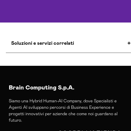
Soluzioni e servizi correlati
Agenzia Creativa Medio Campidano
Agenzia Di Comunicazione Medio Campidano
Agenzia Google Partner Medio Campidano
Agenzia Posizionamento Seo Medio Campidano
Brain Computing S.p.A.
Agenzia Social Media Marketing Medio
Siamo una Hybrid Human-AI Company, dove Specialisti e
Campidano
Agenti AI sviluppano percorsi di Business Experience e
Agenzia Web Marketing Medio Campidano
progetti innovativi per aziende che come noi guardano al
Campagne Adv Social Medio Campidano
futuro.
Campagne Advertising Medio Campidano