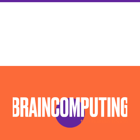
Agenzia Posizionamento Seo Medio Campidano
Agenzia Social Media Marketing Medio
Campidano
Agenzia Web Marketing Medio Campidano
Campagne Advertising Medio Campidano
Campagne Display Advertising Medio Campidano
Campagne Native Advertising Medio Campidano
Consulenza Seo Medio Campidano
Consulenza Social Media Medio Campidano
Consulenza Web Marketing Medio Campidano
Esperti Social Media Medio Campidano
Esperti Web Marketing Medio Campidano
Gestione Campagne Google Ads Medio
Campidano
Gestione Social Media Medio Campidano
Realizzazione Siti Web Medio Campidano
Realizzazione Siti Wordpress Medio Campidano