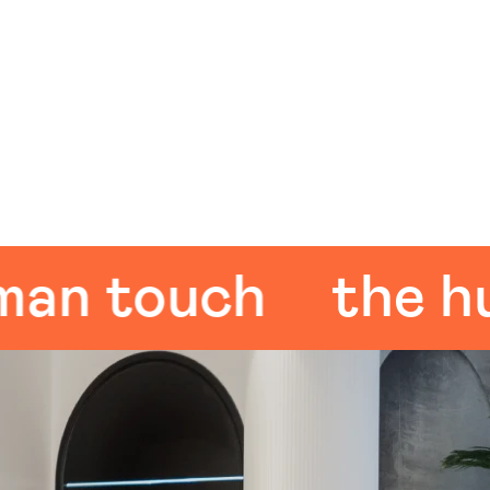
 touch
the huma