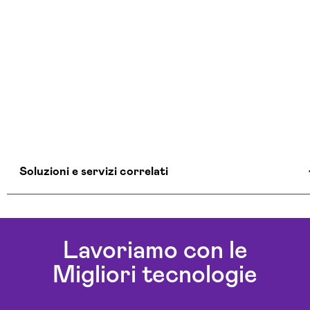
Soluzioni e servizi correlati
Agenzia Creativa Medio Campidano
Agenzia Di Comunicazione Medio Campidano
Lavoriamo con le
Agenzia Di Marketing Automation Medio
Migliori tecnologie
Campidano
Agenzia Google Partner Medio Campidano