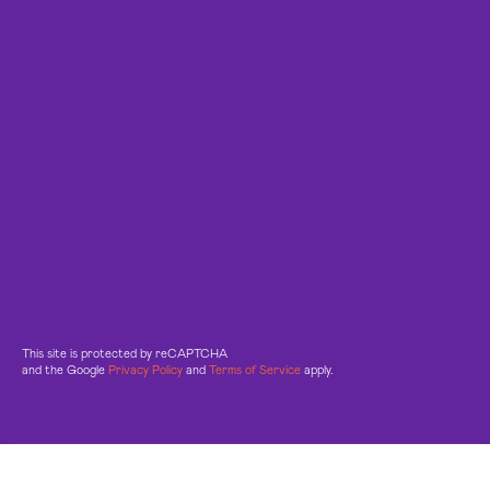
This site is protected by reCAPTCHA
and the Google
Privacy Policy
and
Terms of Service
apply.