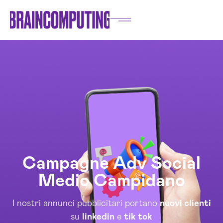
Campagne Adv Social
Medio Campidano
I nostri annunci pubblicitari portano
nuovi clienti
su
linkedin
e
tik tok