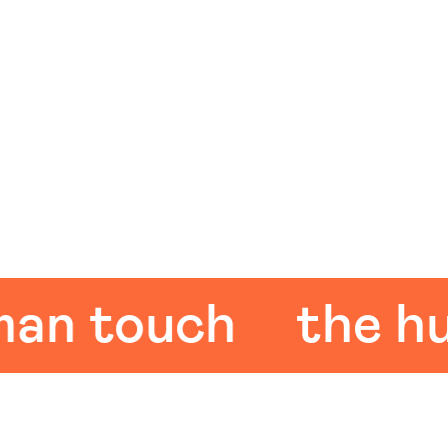
 touch
the huma