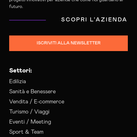
Campagne Advertising Sondrio
futuro.
Campagne Display Advertising Sondrio
SCOPRI L'AZIENDA
Campagne Native Advertising Sondrio
Consulenza Seo Sondrio
Consulenza Social Media Sondrio
ISCRIVITI ALLA NEWSLETTER
Consulenza Web Marketing Sondrio
Esperti Social Media Sondrio
Esperti Web Marketing Sondrio
Settori:
Gestione Campagne Google Ads Sondrio
Gestione Social Media Sondrio
Edilizia
Realizzazione Siti Web Sondrio
Sanità e Benessere
Realizzazione Siti Wordpress Sondrio
Vendita / E-commerce
Social Media Advertising Sondrio
Turismo / Viaggi
Sviluppo Ecommerce Sondrio
Web Agency Sondrio
Eventi / Meeting
Sport & Team