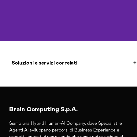
Soluzioni e servizi correlati
Agenzia Creativa Sondrio
Agenzia Di Comunicazione Sondrio
Agenzia Google Partner Sondrio
Agenzia Posizionamento Seo Sondrio
Brain Computing S.p.A.
Agenzia Social Media Marketing Sondrio
Siamo una Hybrid Human-AI Company, dove Specialisti e
Agenzia Web Marketing Sondrio
Agenti AI sviluppano percorsi di Business Experience e
Campagne Adv Social Sondrio
progetti innovativi per aziende che come noi guardano al