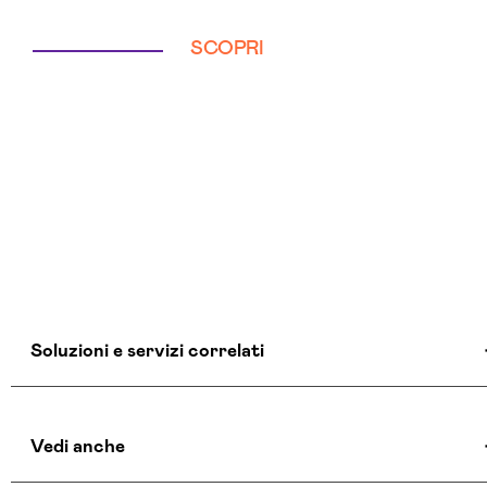
SCOPRI
Soluzioni e servizi correlati
Agenzia Creativa Modena
Vedi anche
Agenzia Di Comunicazione Modena
Agenzia Di Marketing Automation Modena