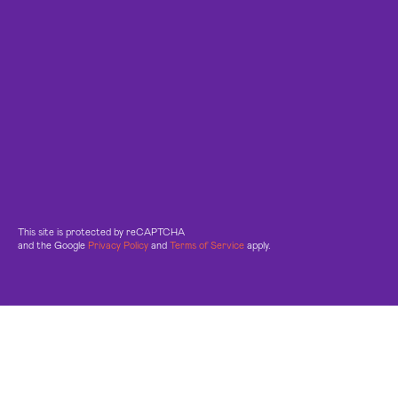
This site is protected by reCAPTCHA
and the Google
Privacy Policy
and
Terms of Service
apply.