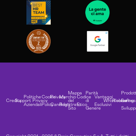
Mappa
Parità
Prodott
Politiche
Cookie
Privacy
Marchio
Codice
Vantaggi
Credits
Support
Privacy
del
di
Whistleblowing
Risorse
Softwa
Aziendali
Policy
Candidati
Registrato
Etico
Esclusivi
Sito
Genere
Svilupp