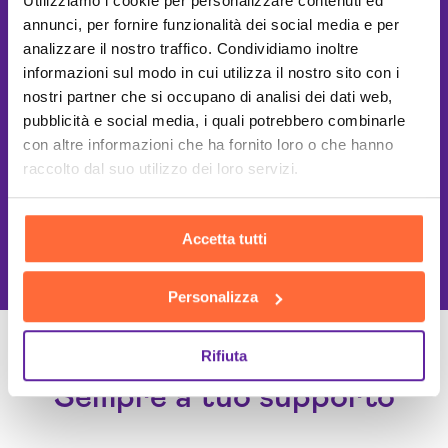
Utilizziamo i cookie per personalizzare contenuti ed
annunci, per fornire funzionalità dei social media e per
analizzare il nostro traffico. Condividiamo inoltre
informazioni sul modo in cui utilizza il nostro sito con i
nostri partner che si occupano di analisi dei dati web,
pubblicità e social media, i quali potrebbero combinarle
con altre informazioni che ha fornito loro o che hanno
raccolto dal suo utilizzo dei loro servizi.
This site is protected by reCAPTCHA
Accetta tutti
and the Google
Privacy Policy
and
Terms of Service
apply.
Personalizza
Rifiuta
Un Team di specialisti
Sempre a tuo supporto