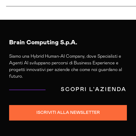
Agenzia Creativa Pavia
Agenzia Di Comunicazione Pavia
Agenzia Di Marketing Automation Pavia
Agenzia Google Partner Pavia
Brain Computing S.p.A.
Agenzia Social Media Marketing Pavia
Siamo una Hybrid Human-AI Company, dove Specialisti e
Agenzia Web Marketing Pavia
Agenti AI sviluppano percorsi di Business Experience e
Campagne Adv Social Pavia
progetti innovativi per aziende che come noi guardano al
Campagne Advertising Pavia
futuro.
Campagne Display Advertising Pavia
SCOPRI L'AZIENDA
Campagne Native Advertising Pavia
Consulenza Seo Pavia
Consulenza Social Media Pavia
ISCRIVITI ALLA NEWSLETTER
Consulenza Web Marketing Pavia
Esperti Social Media Pavia
Esperti Web Marketing Pavia