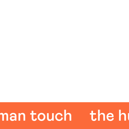
 touch
the huma