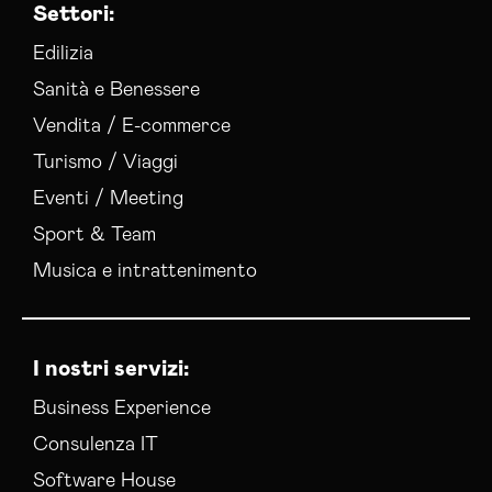
Settori:
Gestione Campagne Google Ads Pavia
Gestione Social Media Pavia
Edilizia
Realizzazione Siti Web Pavia
Sanità e Benessere
Realizzazione Siti Wordpress Pavia
Vendita / E-commerce
Social Media Advertising Pavia
Turismo / Viaggi
Sviluppo Ecommerce Pavia
Web Agency Pavia
Eventi / Meeting
Sport & Team
Musica e intrattenimento
I nostri servizi:
Business Experience
Consulenza IT
Software House