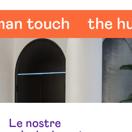
 touch
the huma
Le nostre