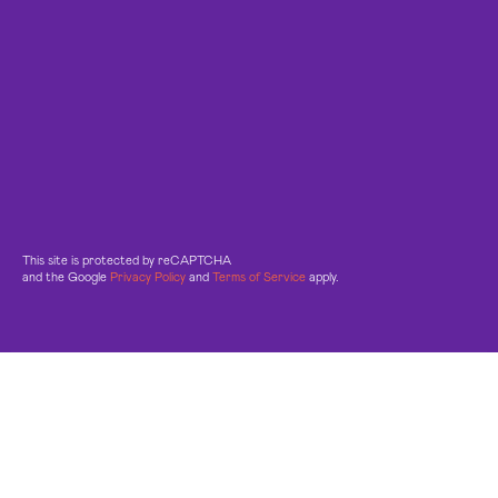
This site is protected by reCAPTCHA
and the Google
Privacy Policy
and
Terms of Service
apply.