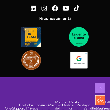
Riconoscimenti
Mappa
Parità
Prodott
Politiche
Cookie
Privacy
Marchio
Codice
Vantaggi
Credits
Support
Privacy
del
di
Whistleblowing
Risorse
Softwa