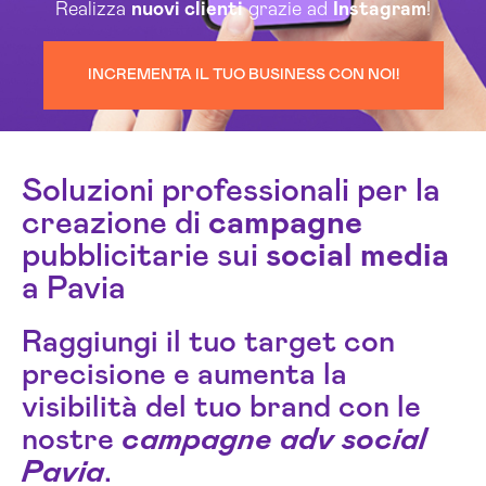
Realizza
nuovi clienti
grazie ad
Instagram
!
INCREMENTA IL TUO BUSINESS CON NOI!
Soluzioni professionali per la
creazione di
campagne
pubblicitarie sui
social media
a Pavia
Raggiungi il tuo target con
precisione e aumenta la
visibilità del tuo brand con le
nostre
campagne adv social
Pavia
.