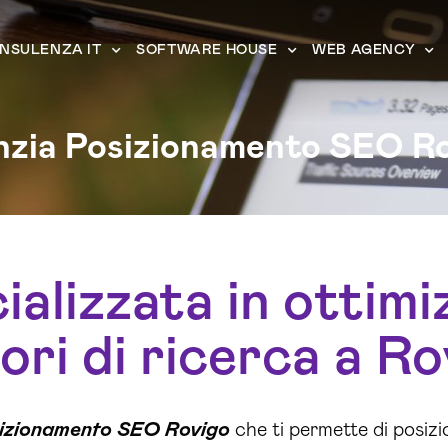
NSULENZA IT
SOFTWARE HOUSE
WEB AGENCY
zia Posizionamento SEO R
alizzata in ottimi
ori di ricerca a Ro
izionamento SEO Rovigo
che ti permette di posizi