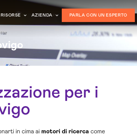
RISORSE
AZIENDA
PARLA CON UN ESPERTO
ovigo
zzazione per i
vigo
onarti in cima ai
motori di ricerca
come