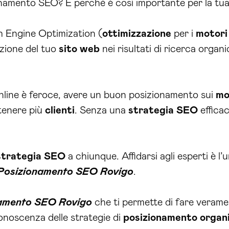
namento SEO? E perché è così importante per la tua
h Engine Optimization (
ottimizzazione
per i
motori 
sizione del tuo
sito web
nei risultati di ricerca organi
 online è feroce, avere un buon posizionamento sui
mo
tenere più
clienti
. Senza una
strategia SEO
efficac
strategia SEO
a chiunque. Affidarsi agli esperti è l
Posizionamento SEO Rovigo
.
namento SEO Rovigo
che ti permette di fare veramen
onoscenza delle strategie di
posizionamento organ