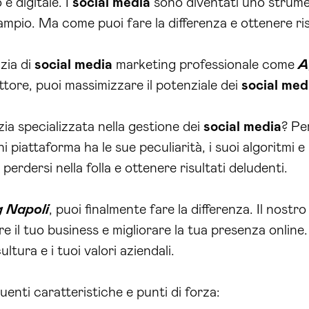
e digitale. I
social media
sono diventati uno strume
mpio. Ma come puoi fare la differenza e ottenere ris
nzia di
social media
marketing professionale come
A
settore, puoi massimizzare il potenziale dei
social med
ia specializzata nella gestione dei
social media
? Pe
piattaforma ha le sue peculiarità, i suoi algoritmi e 
erdersi nella folla e ottenere risultati deludenti.
g Napoli
, puoi finalmente fare la differenza. Il nostr
il tuo business e migliorare la tua presenza online. 
tura e i tuoi valori aziendali.
uenti caratteristiche e punti di forza: