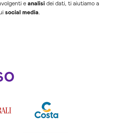
nvolgenti e
analisi
dei dati, ti aiutiamo a
ui
social media
.
so