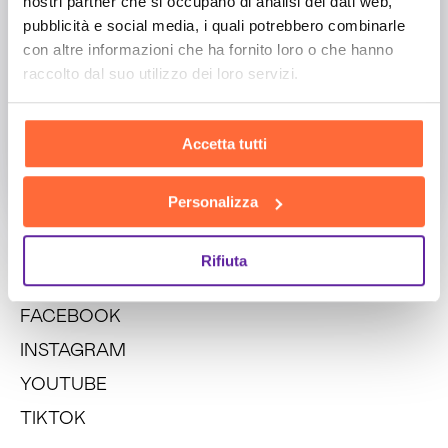
nostri partner che si occupano di analisi dei dati web,
pubblicità e social media, i quali potrebbero combinarle
con altre informazioni che ha fornito loro o che hanno
Aggiungi un messaggio
raccolto dal suo utilizzo dei loro servizi.
Accetto la
Privacy Policy
Accetta tutti
INVIA
Personalizza
Social
Rifiuta
LINKEDIN
FACEBOOK
INSTAGRAM
YOUTUBE
TIKTOK