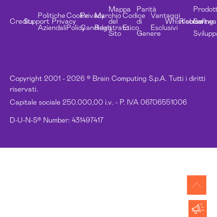
Mappa
Parità
Prodott
Politiche
Cookie
Privacy
Marchio
Codice
Vantaggi
Credits
Support
Privacy
del
di
Whistleblowing
Risorse
Softwa
Aziendali
Policy
Candidati
Registrato
Etico
Esclusivi
Sito
Genere
Svilupp
Copyright 2001 - 2026 © Brain Computing S.p.A. Tutti i diritti
riservati.
Capitale sociale 250.000,00 i.v. - P. IVA 06706551006
D-U-N-S® Number: 431497417