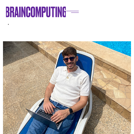
Home
/
Blog
/
Brain Culture
/
La fluidità delle risorse umane: adattabilità e innovazione
nel panorama del lavoro